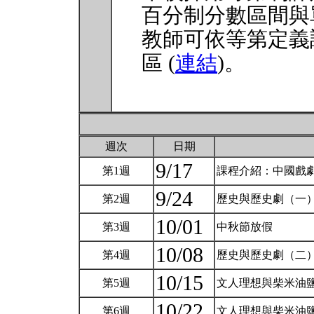
百分制分數區間與
教師可依等第定義
區 (
連結
)。
週次
日期
9/17
第1週
課程介紹：中國戲
9/24
第2週
歷史與歷史劇（一
10/01
第3週
中秋節放假
10/08
第4週
歷史與歷史劇（二
10/15
第5週
文人理想與柴米油
10/22
第6週
文人理想與柴米油