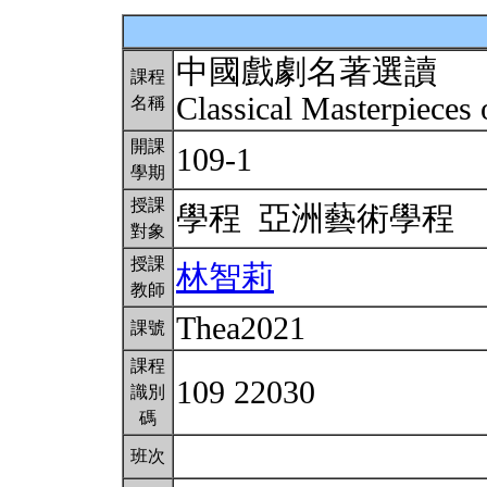
中國戲劇名著選讀
課程
Classical Masterpieces
名稱
開課
109-1
學期
授課
學程 亞洲藝術學程
對象
授課
林智莉
教師
Thea2021
課號
課程
109 22030
識別
碼
班次