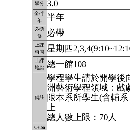
3.0
學分
全/半
半年
年
必/選
必帶
修
上課
星期四2,3,4(9:10~12:1
時間
上課
總一館108
地點
學程學生請於開學後
洲藝術學程領域：戲
限本系所學生(含輔系
備註
上
總人數上限：70人
Ceiba