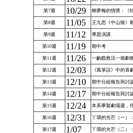
10/29
第7週
柳夢梅的情懷：《
11/05
第8週
王九思《中山狼》
11/12
第9週
專題演講
11/19
第10週
期中考
11/26
第11週
一齣戲救活一個劇
12/03
第12週
《風箏誤》中的喜
12/10
第13週
期中分組報告與討
12/17
第14週
期中分組報告與討
12/24
第15週
本系畢製劇場週，
12/31
第16週
丫環的光芒（一）
1/07
第17週
丫環的光芒（二）