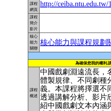
http://ceiba.ntu.edu.t
課程
網頁
課程
簡介
影片
核心
核心能力與課程規劃
能力
關聯
為確保您我的權利,
中國戲劇淵遠流長，
體製規律、不同劇種
義。本課程將擇選不
課程
透過講解分析、影片
概述
紹中國戲劇文本內涵