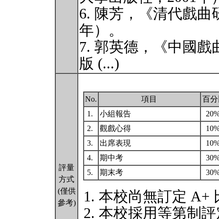
6. 陳芳，《清代戲曲
年）。
7. 郭英德，《中國
版 (...)
No.
項目
百分
1.
小組報告
20
2.
觀戲心得
10
3.
出席表現
10
4.
期中考
30
評量
5.
期末考
30
方式
(僅供
本校尚無訂定 A+
參考)
本校採用等第制評