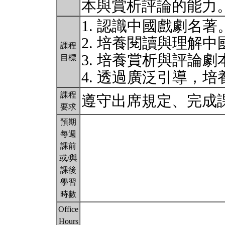
本與賞析評論的能力
1. 認識中國戲劇名著
2. 培養閱讀與理解
課程
3. 培養賞析與評論
目標
4. 透過廣泛引導，
課程
遵守出席規定、完成
要求
預期
每週
課前
或/與
課後
學習
時數
Office
Hours