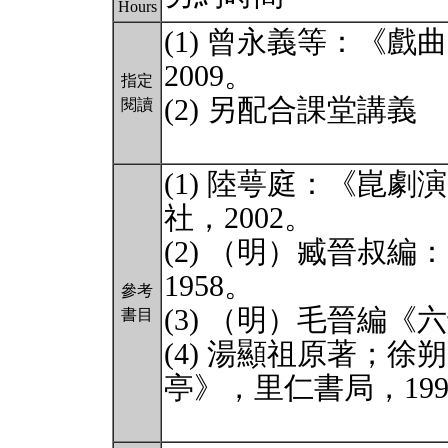
Hours
(1) 曾永義等：《
2009。
指定
(2) 另配合課堂講義
閱讀
(1) 陸萼庭：《崑
社，2002。
(2) （明）臧晉叔
1958。
參考
(3) （明）毛晉編
書目
(4) 湯顯祖原著；
亭》，里仁書局，199