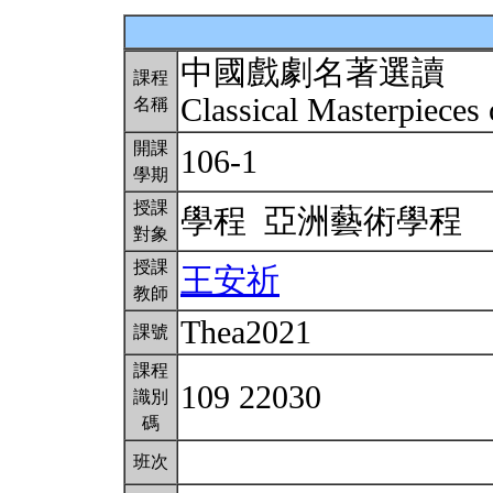
中國戲劇名著選讀
課程
Classical Masterpiece
名稱
開課
106-1
學期
授課
學程 亞洲藝術學程
對象
授課
王安祈
教師
Thea2021
課號
課程
109 22030
識別
碼
班次