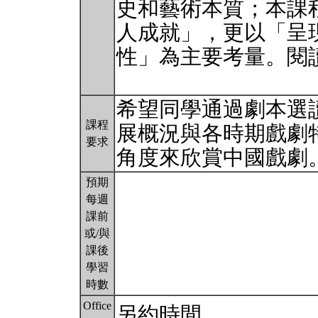
史和藝術本質；本課
人成就」，更以「呈
性」為主要考量。閱
希望同學通過劇本選
課程
展概況與各時期戲劇
要求
角度來欣賞中國戲劇
預期
每週
課前
或/與
課後
學習
時數
Office
另約時間