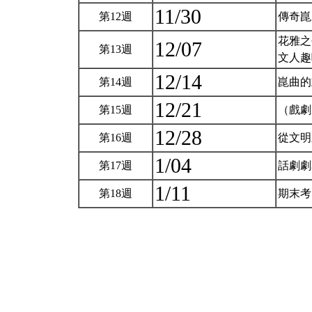
11/30
第12週
傳奇崑
花雅之
12/07
第13週
文人趣
12/14
第14週
崑曲
12/21
第15週
（戲
12/28
第16週
從文
1/04
第17週
話劇
1/11
第18週
期末