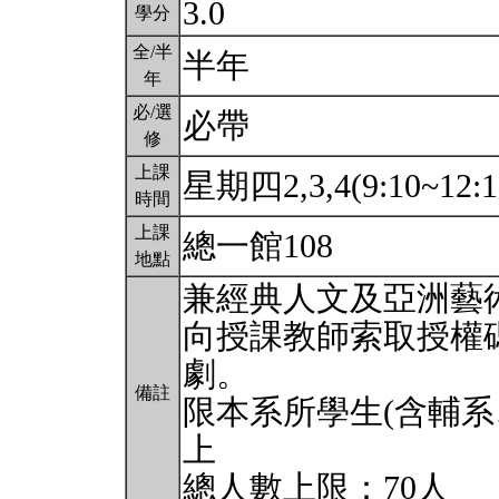
3.0
學分
全/半
半年
年
必/選
必帶
修
上課
星期四2,3,4(9:10~12:
時間
上課
總一館108
地點
兼經典人文及亞洲藝
向授課教師索取授權
劇。
備註
限本系所學生(含輔系
上
總人數上限：70人