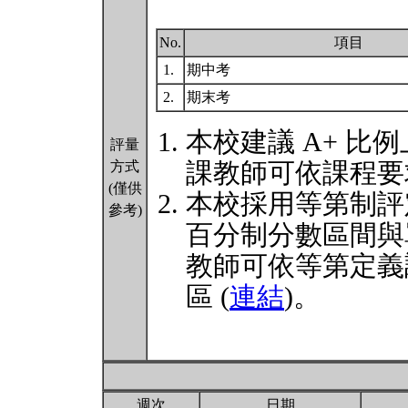
No.
項目
1.
期中考
2.
期末考
本校建議 A+ 比
評量
課教師可依課程要
方式
(僅供
本校採用等第制評
參考)
百分制分數區間與
教師可依等第定義
區 (
連結
)。
週次
日期