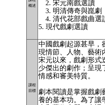
2. 宋元南戲選讀
概述
3. 明清傳奇與崑劇
4. 清代花部戲曲選
5. 現代戲劇選讀
中國戲劇起源甚早，
現情節、人物、藝術
宋元以來，戲劇形式
少傑出的劇作；呈現
情感和審美特質。
課程
劇本閱讀是掌握戲劇
目標
養的基本功。為了讓