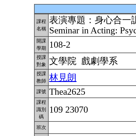
表演專題：身心合一
課程
Seminar in Acting: Psy
名稱
開課
108-2
學期
授課
文學院 戲劇學系
對象
授課
林見朗
教師
Thea2625
課號
課程
109 23070
識別
碼
班次