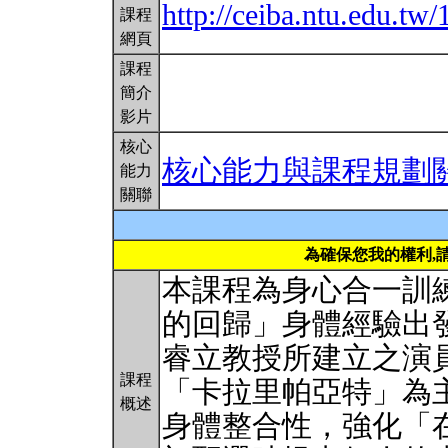
http://ceiba.ntu.edu.t
課程
網頁
課程
簡介
影片
核心
核心能力與課程規劃
能力
關聯
為確保您我的權利,
本課程為身心合一訓
的回歸」身體經驗出
睿立教授所建立之演
課程
「卡拉里帕亞特」為
概述
身體整合性，強化「