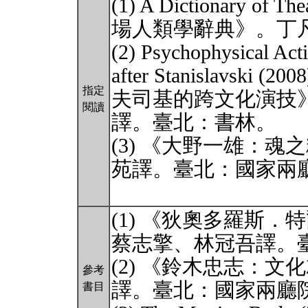
(1) A Dictionary of T
場人類學辭典》。丁
(2) Psychophysical Acti
after Stanislav
指定
夫司基的跨文化演技
閱讀
譯。臺北：書林。
(3) 《大野一雄：
苑譯。臺北：國家兩
(1) 《狄奧多羅斯
蔡志擎、林冠吾譯。
(2) 《鈴木忠志：
參考
譯。臺北：國家兩廳
書目