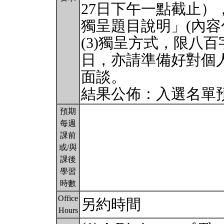
27日下午一點截止
獨呈題目說明」(內容包括
(3)獨呈方式，限八
日，亦請準備好對個
面談。
結果公佈：入選名單預
預期
每週
課前
或/與
課後
學習
時數
Office
另約時間
Hours