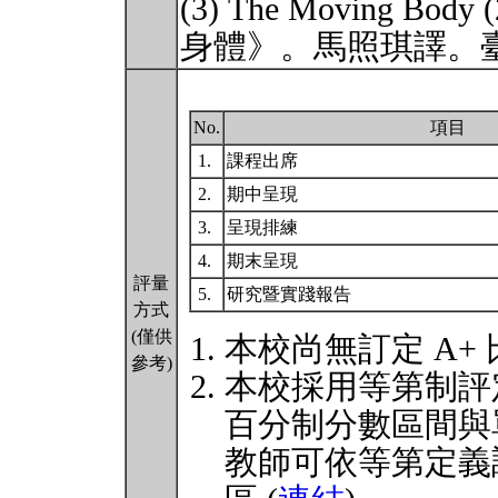
(3) The Moving 
身體》。馬照琪譯。
No.
項目
1.
課程出席
2.
期中呈現
3.
呈現排練
4.
期末呈現
評量
5.
研究暨實踐報告
方式
(僅供
本校尚無訂定 A+
參考)
本校採用等第制評
百分制分數區間與
教師可依等第定義