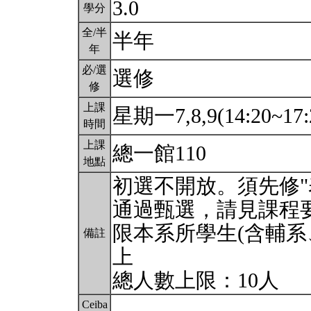
3.0
學分
全/半
半年
年
必/選
選修
修
上課
星期一7,8,9(14:20~17:
時間
上課
總一館110
地點
初選不開放。須先修"
通過甄選，請見課程
限本系所學生(含輔系
備註
上
總人數上限：10人
Ceiba