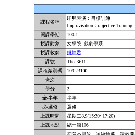
即興表演：目標訓練
課程名稱
Improvisation：objective Training
開課學期
100-1
授課對象
文學院 戲劇學系
授課教師
姚坤君
課號
Thea3611
課程識別碼
109 23100
班次
學分
2
全/半年
半年
必/選修
選修
上課時間
星期二8,9(15:30~17:20)
上課地點
總一館106
初選不開放。須經甄選。請於開