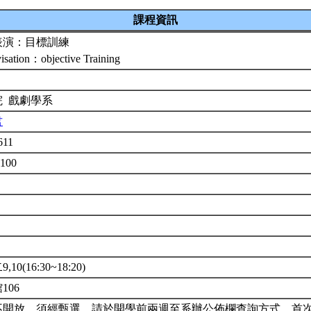
課程資訊
表演：目標訓練
isation：objective Training
院 戲劇學系
君
611
3100
10(16:30~18:20)
106
不開放。須經甄選。請於開學前兩週至系辦公佈欄查詢方式，首