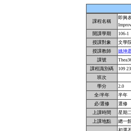
即興
課程名稱
Improv
開課學期
106-1
授課對象
文學
授課教師
姚坤
課號
Thea3
課程識別碼
109 2
班次
學分
2.0
全/半年
半年
必/選修
選修
上課時間
星期二9,
上課地點
總一館
初選