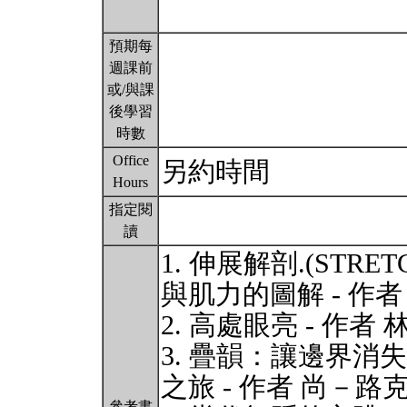
預期每
週課前
或/與課
後學習
時數
Office
另約時間
Hours
指定閱
讀
1. 伸展解剖.(STRE
與肌力的圖解 - 作者
2. 高處眼亮 - 作者
3. 疊韻：讓邊界
之旅 - 作者 尚－路
參考書