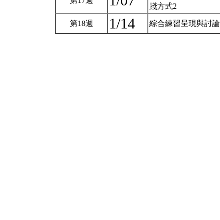
1/07
第17週
踐方式2
1/14
第18週
綜合練習呈現與討