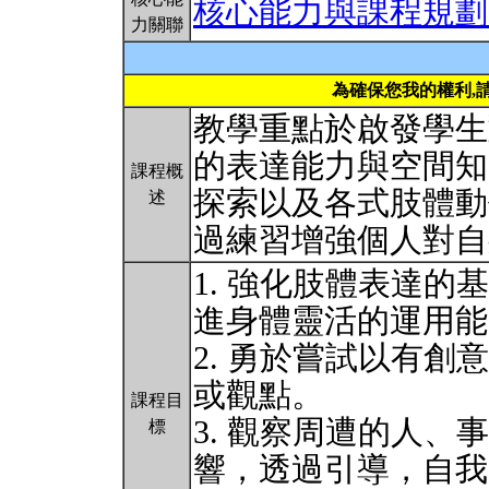
核心能力與課程規劃
力關聯
為確保您我的權利,
教學重點於啟發學生
的表達能力與空間知
課程概
探索以及各式肢體動
述
過練習增強個人對
1. 強化肢體表達
進身體靈活的運用能
2. 勇於嘗試以有
或觀點。
課程目
3. 觀察周遭的人
標
響，透過引導，自我