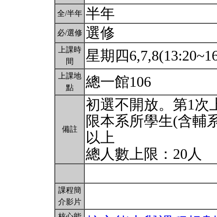
半年
全/半年
選修
必/選修
上課時
星期四6,7,8(13:20~16
間
上課地
總一館106
點
初選不開放。第1次
限本系所學生(含輔系
備註
以上
總人數上限：20人
課程簡
介影片
核心能