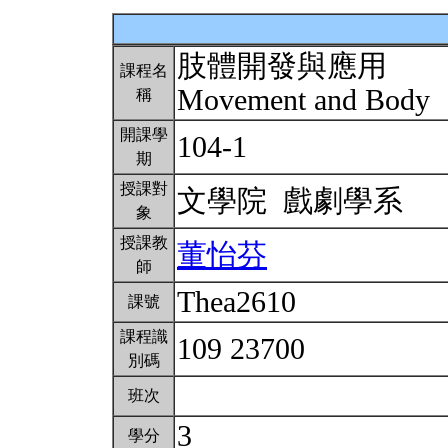
肢體開發與應用
課程名
Movement and Body
稱
開課學
104-1
期
授課對
文學院 戲劇學系
象
授課教
董怡芬
師
Thea2610
課號
課程識
109 23700
別碼
班次
3
學分