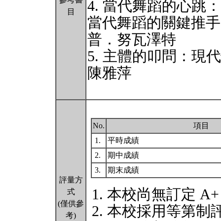
4. 當代舞蹈的心
目
當代舞蹈的關鍵推手
普．努瓦澤特
5. 主體的叩問：現
陳雅萍
No.
項目
1.
平時成績
2.
期中成績
3.
期末成績
評量方
本校尚無訂定 A+
式
(僅供參
本校採用等第制
考)