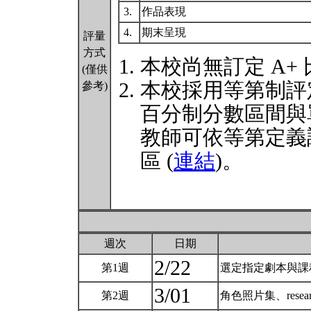
3.
作品表現
4.
期末呈現
評量
方式
本校尚無訂定 A+
(僅供
本校採用等第制評
參考)
百分制分數區間與
教師可依等第定義
區 (
連結
)。
週次
日期
2/22
第1週
選定指定劇本與課
3/01
第2週
角色照片集、resea