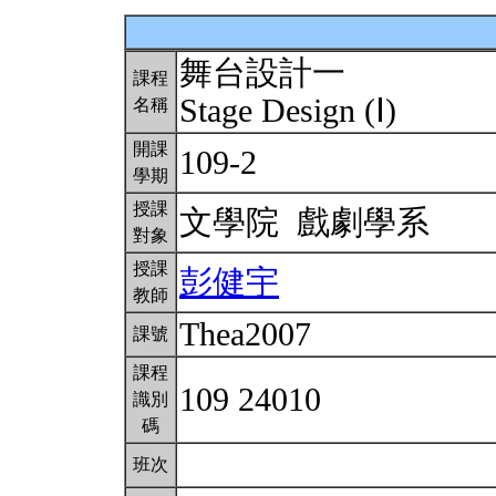
舞台設計一
課程
Stage Design (Ⅰ)
名稱
開課
109-2
學期
授課
文學院 戲劇學系
對象
授課
彭健宇
教師
Thea2007
課號
課程
109 24010
識別
碼
班次