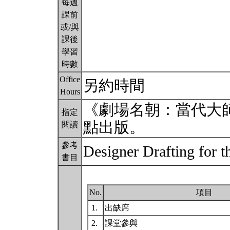
每週
課前
或/與
課後
學習
時數
Office
另約時間
Hours
《劇場名朝：當代大
指定
點出版。
閱讀
參考
Designer Drafting for 
書目
No.
項目
1.
出缺席
2.
課堂參與