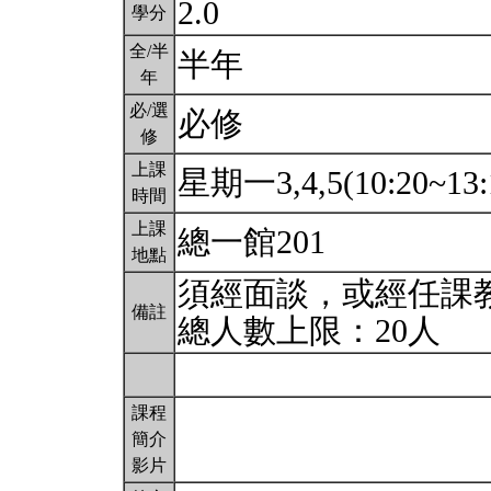
2.0
學分
全/半
半年
年
必/選
必修
修
上課
星期一3,4,5(10:20~13:
時間
上課
總一館201
地點
須經面談，或經任課
備註
總人數上限：20人
課程
簡介
影片