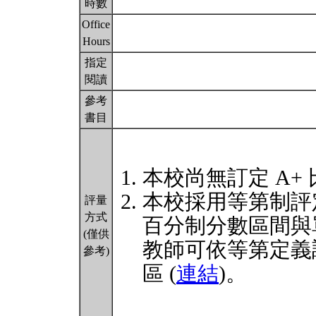
時數
Office
Hours
指定
閱讀
參考
書目
本校尚無訂定 A+
本校採用等第制評
評量
方式
百分制分數區間與
(僅供
教師可依等第定義
參考)
區 (
連結
)。