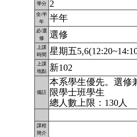
2
學分
全/半
半年
年
必/選
選修
修
上課
星期五5,6(12:20~14:1
時間
上課
新102
地點
本系學生優先。選修
限學士班學生
備註
總人數上限：130人
課程
簡介