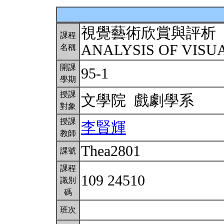
視覺藝術欣賞與評析
課程
ANALYSIS OF VISU
名稱
開課
95-1
學期
授課
文學院 戲劇學系
對象
授課
李賢輝
教師
Thea2801
課號
課程
109 24510
識別
碼
班次