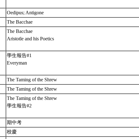
Oedipus; Antigone
The Bacchae
The Bacchae
Aristotle and his Poetics
學生報告#1
Everyman
The Taming of the Shrew
The Taming of the Shrew
The Taming of the Shrew
學生報告#2
期中考
校慶