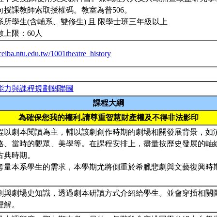
向授課教師索取授權碼。教室為普506。
系所學生(含輔系、雙修生) 且 限學士班三年級以上
數上限：60人
/ceiba.ntu.edu.tw/1001theatre_history
能力與課程規劃關聯圖
課程大綱
為確保您我的權利,請尊重智慧財產權及不得非法影印
程以劇本閱讀為主，輔以該劇創作時期的劇場相關發展背景，如
格、當時的觀眾、美學等。在課程安排上，盡量按歷史發展的軸
古典時期。
考量本系學生的需求，本學期尤將側重於希臘悲劇與文藝復興時
劇與劇場史知識，透過劇本研讀方式介紹給學生。並會穿插相關
理解。