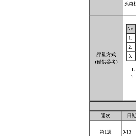
孫惠
No.
1.
2.
評量方式
3.
(僅供參考)
週次
日
第1週
9/13