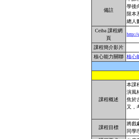
學後
備註
限本
總人
Ceiba 課程網
http:/
頁
課程簡介影片
核心能力關聯
核心
本課
演風
課程概述
焦於
又，
將戲
課程目標
同學