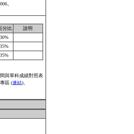
06。
百分比
說明
30%
35%
35%
間與單科成績對照表
區 (
連結
)。