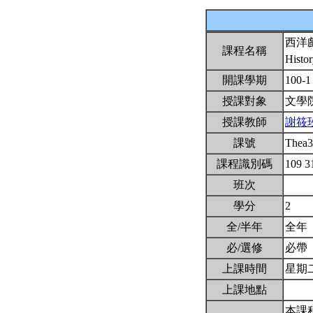
西洋
課程名稱
Histo
開課學期
100-
授課對象
文學
授課教師
謝筱
課號
Thea
課程識別碼
109 3
班次
學分
2
全/半年
全年
必/選修
必帶
上課時間
星期二3
上課地點
本課