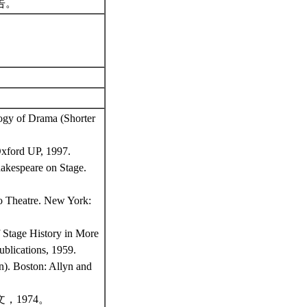
告。
logy of Drama (Shorter
Oxford UP, 1997.
hakespeare on Stage.
o Theatre. New York:
f Stage History in More
blications, 1959.
on). Boston: Allyn and
1974。