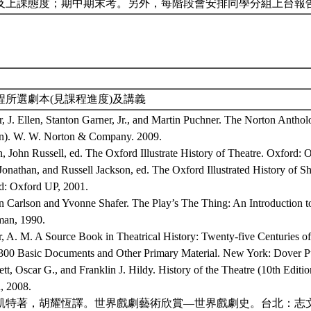
及上課態度；期中期末考。另外，每階段會安排同學分組上台報
程所選劇本(見課程進度)及講義
, J. Ellen, Stanton Garner, Jr., and Martin Puchner. The Norton Antho
on). W. W. Norton & Company. 2009.
 John Russell, ed. The Oxford Illustrate History of Theatre. Oxford: 
Jonathan, and Russell Jackson, ed. The Oxford Illustrated History of S
d: Oxford UP, 2001.
n Carlson and Yvonne Shafer. The Play’s The Thing: An Introduction t
an, 1990.
, A. M. A Source Book in Theatrical History: Twenty-five Centuries o
300 Basic Documents and Other Primary Material. New York: Dover Pu
tt, Oscar G., and Franklin J. Hildy. History of the Theatre (10th Editi
, 2008.
凱特著，胡耀恆譯。世界戲劇藝術欣賞—世界戲劇史。台北：志文，