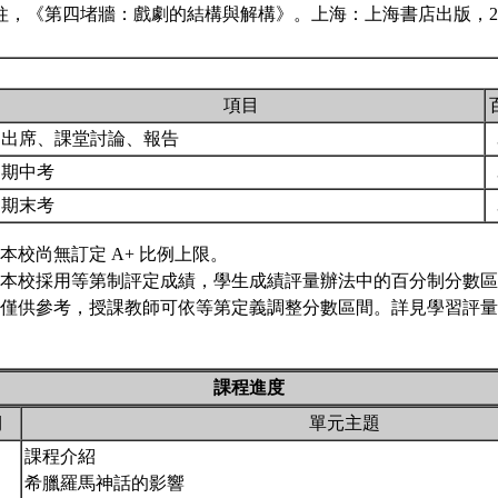
柱，《第四堵牆：戲劇的結構與解構》。上海：上海書店出版，20
項目
出席、課堂討論、報告
期中考
期末考
本校尚無訂定 A+ 比例上限。
本校採用等第制評定成績，學生成績評量辦法中的百分制分數區
僅供參考，授課教師可依等第定義調整分數區間。詳見學習評量專
課程進度
期
單元主題
課程介紹
希臘羅馬神話的影響