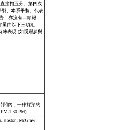
」直接扣五分。第四次
系學製、本系畢製、代表
告、亦沒有口頭報
評量由以下三項組
殊表現 (如踴躍參與
 (在以下固定時間內，一律採預約
10 PM-1:30 PM)
ion. Boston: McGraw