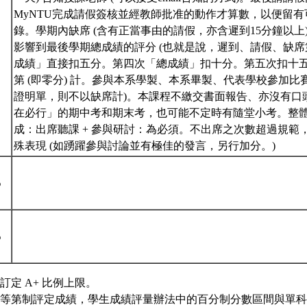
MyNTU完成請假簽核並經教師批准的動作才算數，以便留
錄。學期內缺席 (含有正當事由的請假，亦含遲到15分鐘以上
影響到最後學期總成績的評分 (也就是說，遲到、請假、缺
%
成績」直接扣五分。第四次「總成績」扣十分。第五次扣十
第 (即零分) 計。參與本系學製、本系畢製、代表學校參加
證明單，則不以缺席計)。本課程不繳交書面報告、亦沒有口
在必行」的期中考和期末考，也可能不定時有隨堂小考。整
成：出席聽課 + 參與研討：為必須。不出席之次數超過規範
殊表現 (如踴躍參與討論並有極佳的發言，另行加分。)
%
%
訂定 A+ 比例上限。
等第制評定成績，學生成績評量辦法中的百分制分數區間與單科