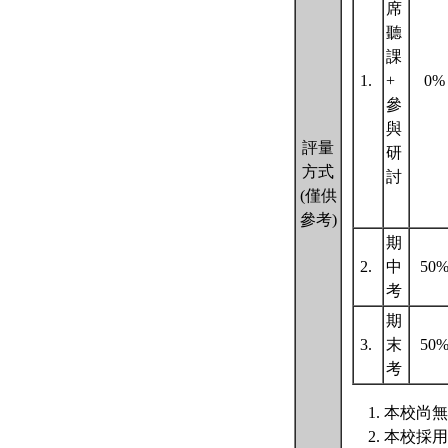
席
聽
課
1.
+
0
參
與
評量
研
方式
討
(僅供
參考)
期
2.
中
50
考
期
3.
末
50
考
本校尚無
本校採用