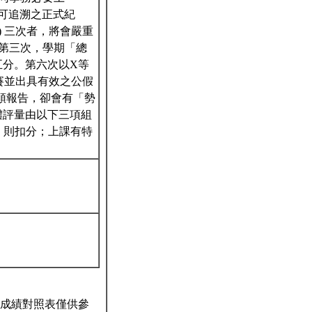
有可追溯之正式紀
) 三次者，將會嚴重
席第三次，學期「總
五分。第六次以X等
比賽並出具有效之公假
頭報告，卻會有「勢
體評量由以下三項組
，則扣分；上課有特
成績對照表僅供參