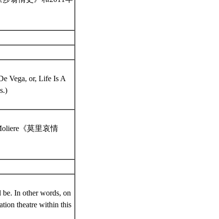
e Vega, or, Life Is A
s.)
oliere《莫里哀情
d be. In other words, on
tion theatre within this