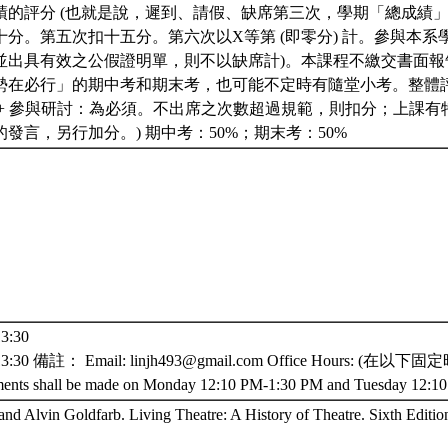
績的評分 (也就是說，遲到、請假、缺席第三次，學期「總成績
十分。第五次扣十五分。第六次以X等第 (即零分) 計。參與本
並出具有效之公假證明單，則不以缺席計)。本課程不繳交書面報
勢在必行」的期中考和期末考，也可能不定時有隨堂小考。整體
+ 參與研討：為必須。不出席之次數超過規範，則扣分；上課有特
發言，另行加分。) 期中考：50%；期末考：50%
3:30
3:30 備註： Email: linjh493@gmail.com Office Hours:
tments shall be made on Monday 12:10 PM-1:30 PM and Tuesday 12:
and Alvin Goldfarb. Living Theatre: A History of Theatre. Sixth Edit