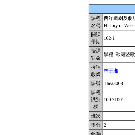
課程
西洋戲劇及劇
名稱
History of West
開課
102-1
學期
授課
學程 歐洲暨
對象
授課
林于湘
教師
課號
Thea3008
課程
識別
109 31001
碼
班次
學分
2
全/半