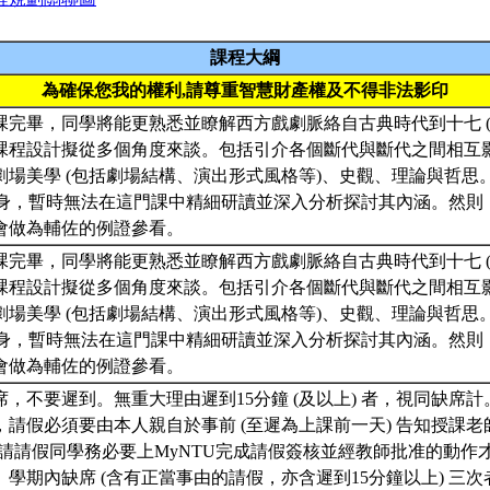
課程大綱
為確保您我的權利,請尊重智慧財產權及不得非法影印
課完畢，同學將能更熟悉並瞭解西方戲劇脈絡自古典時代到十七 (
課程設計擬從多個角度來談。包括引介各個斷代與斷代之間相互
劇場美學 (包括劇場結構、演出形式風格等)、史觀、理論與哲思
) 本身，暫時無法在這門課中精細研讀並深入分析探討其內涵。然
會做為輔佐的例證參看。
課完畢，同學將能更熟悉並瞭解西方戲劇脈絡自古典時代到十七 (
課程設計擬從多個角度來談。包括引介各個斷代與斷代之間相互
劇場美學 (包括劇場結構、演出形式風格等)、史觀、理論與哲思
) 本身，暫時無法在這門課中精細研讀並深入分析探討其內涵。然
會做為輔佐的例證參看。
，不要遲到。無重大理由遲到15分鐘 (及以上) 者，視同缺席
請假必須要由本人親自於事前 (至遲為上課前一天) 告知授課老師 (
後請請假同學務必要上MyNTU完成請假簽核並經教師批准的動作
學期內缺席 (含有正當事由的請假，亦含遲到15分鐘以上) 三