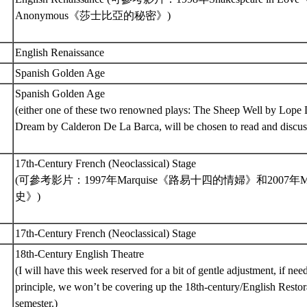
Anonymous《莎士比亞的秘密》)
English Renaissance
Spanish Golden Age
Spanish Golden Age
(either one of these two renowned plays: The Sheep Well by Lope D
Dream by Calderon De La Barca, will be chosen to read and discus
17th-Century French (Neoclassical) Stage
(可參考影片：1997年Marquise《路易十四的情婦》和2007年M
史》)
17th-Century French (Neoclassical) Stage
18th-Century English Theatre
(I will have this week reserved for a bit of gentle adjustment, if nee
principle, we won’t be covering up the 18th-century/English Restora
semester.)