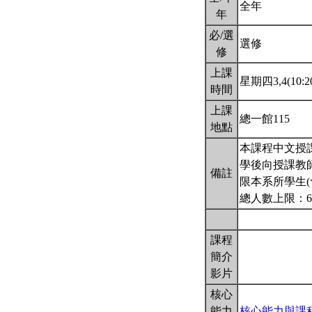
全年
年
必/選
選修
修
上課
星期四3,4(10:20
時間
上課
總一館115
地點
本課程中文授課
學後向授課教
備註
限本系所學生(
總人數上限：6
課程
簡介
影片
核心
能力
核心能力與課