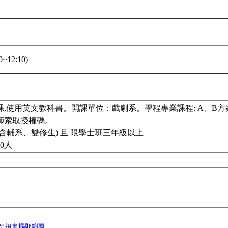
~12:10)
,使用英文教科書。開課單位：戲劇系。學程專業課程: A、B方
師索取授權碼。
含輔系、雙修生) 且 限學士班三年級以上
0人
程規劃關聯圖