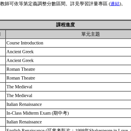
教師可依等第定義調整分數區間。詳見學習評量專區 (
連結
)。
課程進度
期
單元主題
Course Introduction
Ancient Greek
Ancient Greek
Roman Theatre
Roman Theatre
The Medieval
The Medieval
Italian Renaissance
In-Class Midterm Exam (期中考)
Italian Renaissance
English Renaissance (可參考影片：1998年Shakespeare in