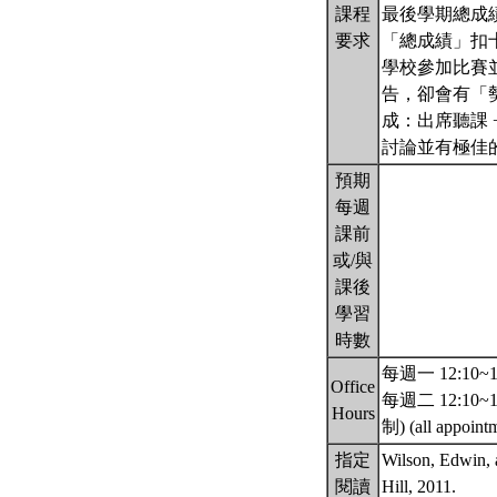
課程
最後學期總成
要求
「總成績」扣
學校參加比賽
告，卻會有「
成：出席聽課 
討論並有極佳的
預期
每週
課前
或/與
課後
學習
時數
每週一 12:10~1
Office
每週二 12:10~1
Hours
制) (all appoin
指定
Wilson, Edwin, 
閱讀
Hill, 2011.