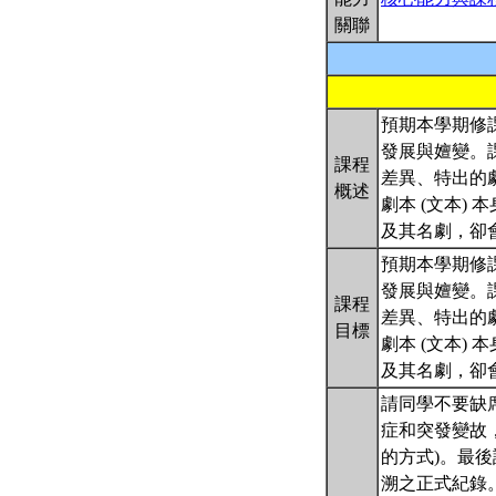
關聯
預期本學期修
發展與嬗變。
課程
差異、特出的
概述
劇本 (文本
及其名劇，卻
預期本學期修
發展與嬗變。
課程
差異、特出的
目標
劇本 (文本
及其名劇，卻
請同學不要缺席
症和突發變故，
的方式)。最
溯之正式紀錄。