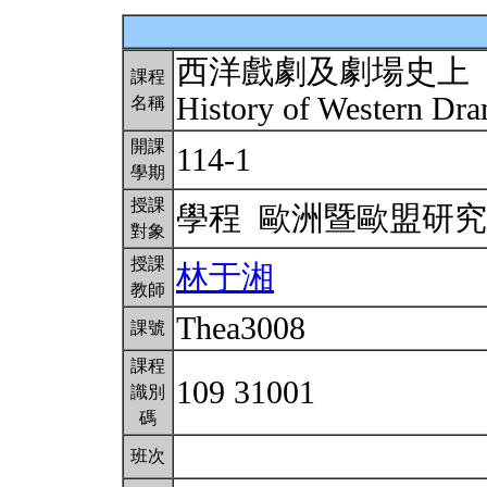
西洋戲劇及劇場史上
課程
History of Western Dra
名稱
開課
114-1
學期
授課
學程 歐洲暨歐盟研
對象
授課
林于湘
教師
Thea3008
課號
課程
109 31001
識別
碼
班次