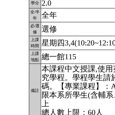
2.0
學分
全/半
全年
年
必/選
選修
修
上課
星期四3,4(10:20~12:1
時間
上課
總一館115
地點
本課程中文授課,使
究學程。學程學生請
碼。【專業課程】：
備註
限本系所學生(含輔系
上
總人數上限：60人