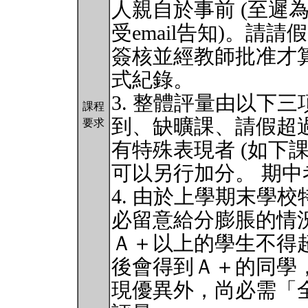
人親自於事前 (至遲為
受email告知)。請
簽核並經教師批准才
式紀錄。
3. 整體評量由以下
課程
到、缺曠課、請假超
要求
有特殊表現者 (如下
可以另行加分。 期中
4. 由於上學期末學
必留意給分膨脹的情
Ａ＋以上的學生不得
後會得到Ａ＋的同學
現優異外，尚必需「