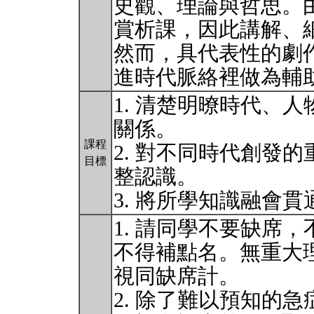
史觀、理論與哲思。
賞析課，因此講解、
然而，具代表性的劇
進時代脈絡裡做為輔
1. 清楚明暸時代、
關係。
課程
2. 對不同時代創發
目標
整認識。
3. 將所學知識融會
1. 請同學不要缺席
不得補點名。無重大
視同缺席計。
2. 除了難以預知的