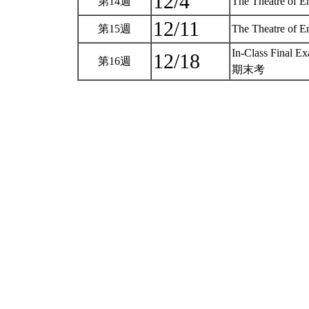
12/4
第14週
The Theatre of E
12/11
第15週
The Theatre of E
In-Class Final E
12/18
第16週
期末考