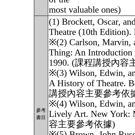
most valuable ones)
(1) Brockett, Oscar, an
Theatre (10th Edition).
※(2) Carlson, Marvin, 
Thing: An Introduction
1990. (課程講授內
※(3) Wilson, Edwin, an
A History of Theatre.
講授內容主要參考依據
※(4) Wilson, Edwin, an
參考
Lively Art. New Yor
書目
容主要參考依據)
※(5) Brown, John Russe