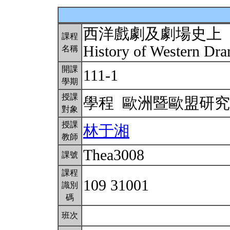
西洋戲劇及劇場史上
課程
History of Western Dra
名稱
開課
111-1
學期
授課
學程 歐洲暨歐盟研
對象
授課
林于湘
教師
Thea3008
課號
課程
109 31001
識別
碼
班次