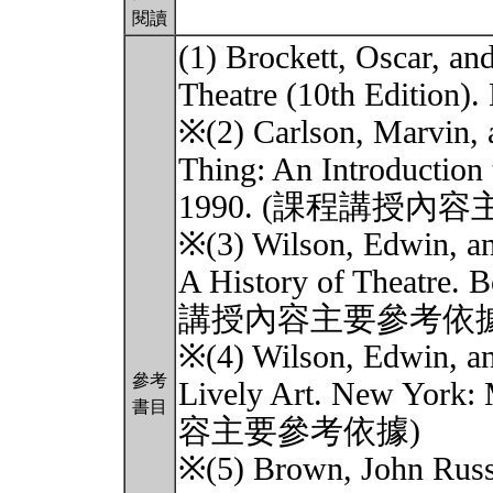
閱讀
(1) Brockett, Oscar, an
Theatre (10th Edition).
※(2) Carlson, Marvin, 
Thing: An Introduction
1990. (課程講授內
※(3) Wilson, Edwin, an
A History of Theatre.
講授內容主要參考依據
※(4) Wilson, Edwin, an
參考
Lively Art. New Yor
書目
容主要參考依據)
※(5) Brown, John Russe