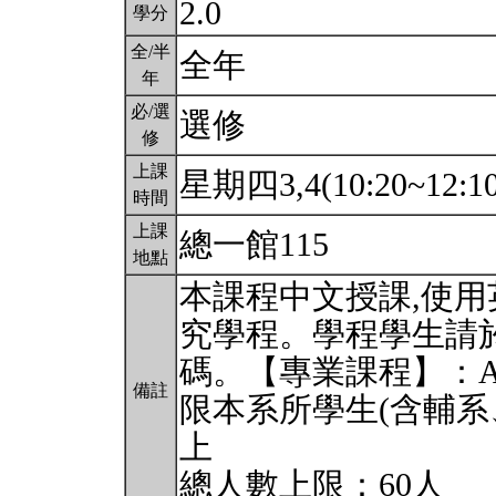
2.0
學分
全/半
全年
年
必/選
選修
修
上課
星期四3,4(10:20~12:1
時間
上課
總一館115
地點
本課程中文授課,使
究學程。學程學生請
碼。【專業課程】：
備註
限本系所學生(含輔系
上
總人數上限：60人