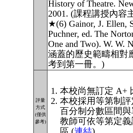
History of Theatre. Ne
2001. (課程講授內
★(6) Gainor, J. Ellen, 
Puchner, ed. The Nort
One and Two). W. W.
涵蓋的歷史範疇相對
考到第一冊。)
本校尚無訂定 A+
本校採用等第制評
評量
方式
百分制分數區間與
(僅供
教師可依等第定義
參考)
區 (
連結
)。