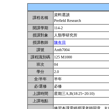
資料選讀
課程名稱
Prefield Research
開課學期
114-2
授課對象
人類學研究所
授課教師
陳有貝
課號
Anth7004
課程識別碼
125 M1000
班次
04
學分
2.0
全/半年
半年
必/選修
必修
上課時間
星期三A,B(18:25~20:10)
上課地點
修習本課需經授課老師同意。R131