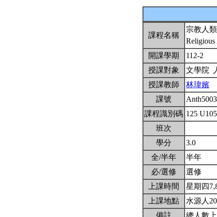
宗教人類
課程名稱
Religious
開課學期
112-2
授課對象
文學院 
授課教師
林瑋嬪
課號
Anth500
課程識別碼
125 U10
班次
學分
3.0
全/半年
半年
必/選修
選修
上課時間
星期四7,8,
上課地點
水源人20
備註
總人數上