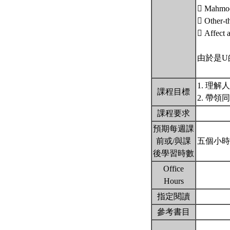
 Mah
 Other-t
 Affect 
由於是U
1. 理
課程目標
2. 帶
課程要求
預期每週課
前或/與課
五個小
後學習時數
Office
Hours
指定閱讀
參考書目