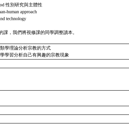
mood 性別研究與主體性
han-human approach
and technology
的課，我們將視修課的同學調整讀本。
解人類學理論分析宗教的方式
領同學學習分析自己有興趣的宗教現象
時