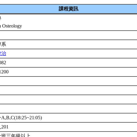
課程資訊
學
 Osteology
學系
健治
082
1200
,B,C(18:25~21:05)
201
士班三年級以上