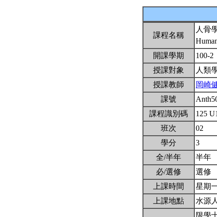
人骨
課程名稱
Human
開課學期
100-2
授課對象
人類
授課教師
岡崎
課號
Anth5
課程識別碼
125 U
班次
02
學分
3
全/半年
半年
必/選修
選修
上課時間
星期一A
上課地點
水源人
限學