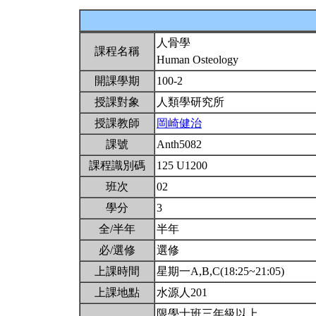
人骨學
課程名稱
Human Osteology
開課學期
100-2
授課對象
人類學研究所
授課教師
岡崎健治
課號
Anth5082
課程識別碼
125 U1200
班次
02
學分
3
全/半年
半年
必/選修
選修
上課時間
星期一A,B,C(18:25~21:05)
上課地點
水源人201
限學士班三年級以上