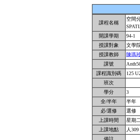
空間
課程名稱
SPAT
開課學期
94-1
授課對象
文學
授課教師
陳瑪
課號
Anth5
課程識別碼
125 U
班次
學分
3
全/半年
半年
必/選修
選修
上課時間
星期二6,
上課地點
人309
備註