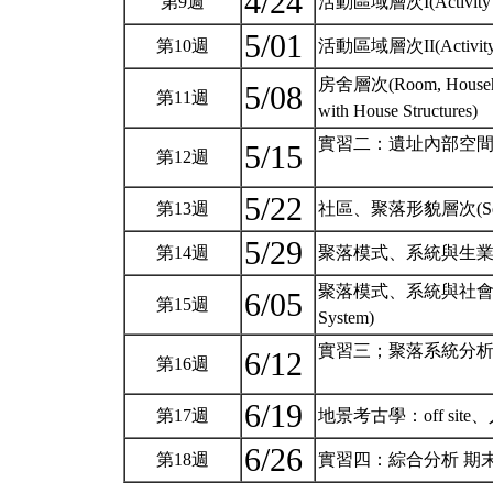
4/24
第9週
活動區域層次I(Activity A
5/01
第10週
活動區域層次II(Activity
房舍層次(Room, Househo
5/08
第11週
with House Structures)
實習二：遺址內部空間
5/15
第12週
5/22
第13週
社區、聚落形貌層次(Settlement
5/29
第14週
聚落模式、系統與生業體系(Settl
聚落模式、系統與社會政治體系(Sett
6/05
第15週
System)
實習三；聚落系統分析 
6/12
第16週
6/19
第17週
地景考古學：off si
6/26
第18週
實習四：綜合分析 期