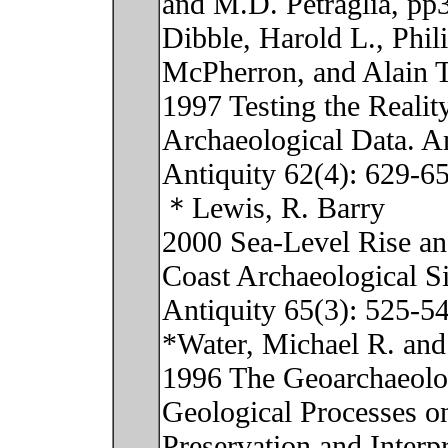
and M.D. Petraglia, pp
Dibble, Harold L., Phil
McPherron, and Alain T
1997 Testing the Realit
Archaeological Data. A
Antiquity 62(4): 629-6
＊Lewis, R. Barry
2000 Sea-Level Rise an
Coast Archaeological Si
Antiquity 65(3): 525-5
*Water, Michael R. an
1996 The Geoarchaeolog
Geological Processes o
Preservation and Interp