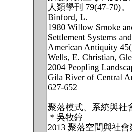
人類學刊 79(47-70)。
Binford, L.
1980 Willow Smoke and
Settlement Systems and
American Antiquity 45(
Wells, E. Christian, Gl
2004 Peopling Landscap
Gila River of Central A
627-652
聚落模式、系統與社
＊吳牧錞
2013 聚落空間與