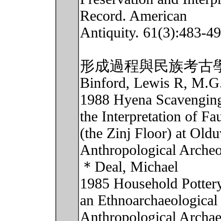
Record. American
Antiquity. 61(3):483-49
形成過程與民族考古
Binford, Lewis R, M.G
1988 Hyena Scavenging 
the Interpretation of 
(the Zinj Floor) at Old
Anthropological Archeo
＊Deal, Michael
1985 Household Pottery
an Ethnoarchaeological 
Anthropological Archae