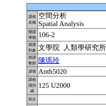
空間分析
課程
Spatial Analysis
名稱
開課
106-2
學期
授課
文學院 人類學研究
對象
授課
陳瑪玲
教師
Anth5020
課號
課程
125 U2000
識別
碼
班次