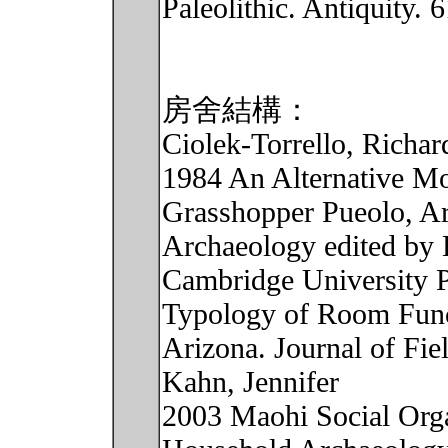
Paleolithic. Antiquity. 
房舍結構：
Ciolek-Torrello, Richar
1984 An Alternative Mo
Grasshopper Pueolo, Ariz
Archaeology edited by H
Cambridge University 
Typology of Room Func
Arizona. Journal of Fie
Kahn, Jennifer
2003 Maohi Social Orga