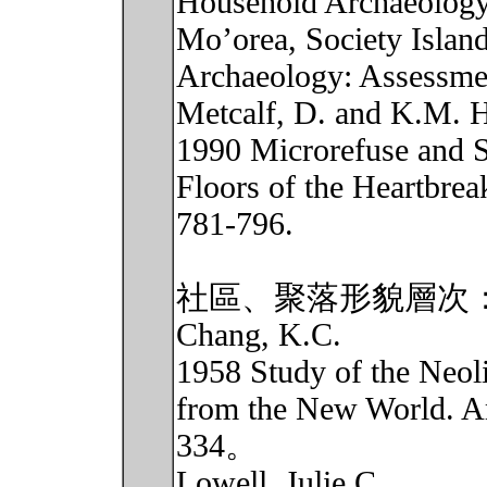
Household Archaeology 
Mo’orea, Society Island
Archaeology: Assessmen
Metcalf, D. and K.M. 
1990 Microrefuse and Si
Floors of the Heartbrea
781-796.
社區、聚落形貌層次
Chang, K.C.
1958 Study of the Neol
from the New World. Am
334。
Lowell, Julie C.