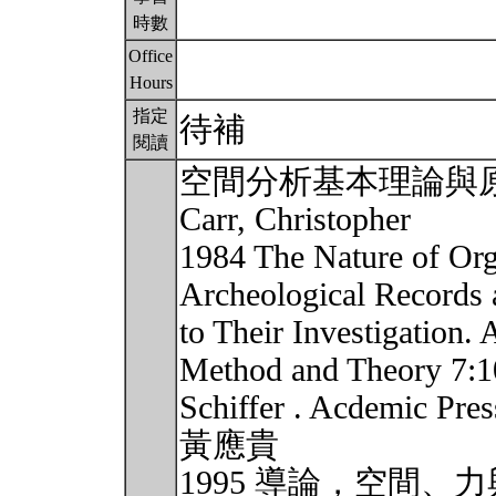
時數
Office
Hours
指定
待補
閱讀
空間分析基本理論與
Carr, Christopher
1984 The Nature of Orga
Archeological Records 
to Their Investigation.
Method and Theory 7:10
Schiffer . Acdemic Pre
黃應貴
1995 導論，空間、力