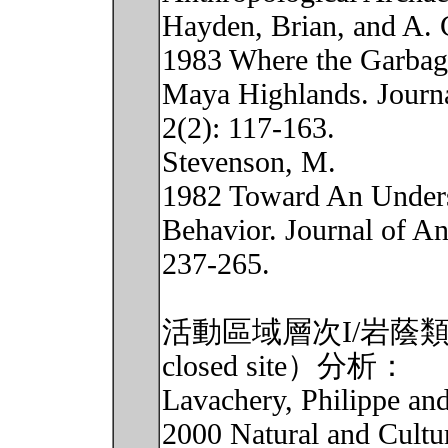
Hayden, Brian, and A.
1983 Where the Garbage
Maya Highlands. Journ
2(2): 117-163.
Stevenson, M.
1982 Toward An Unders
Behavior. Journal of An
237-265.
活動區域層次I/岩蔭類型（Act
closed site）分析：
Lavachery, Philippe and
2000 Natural and Cultur