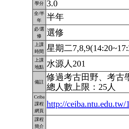
3.0
學分
全/半
半年
年
必/選
選修
修
上課
星期二7,8,9(14:20~17:
時間
上課
水源人201
地點
修過考古田野、考古
備註
總人數上限：25人
Ceiba
http://ceiba.ntu.edu.t
課程
網頁
課程
簡介