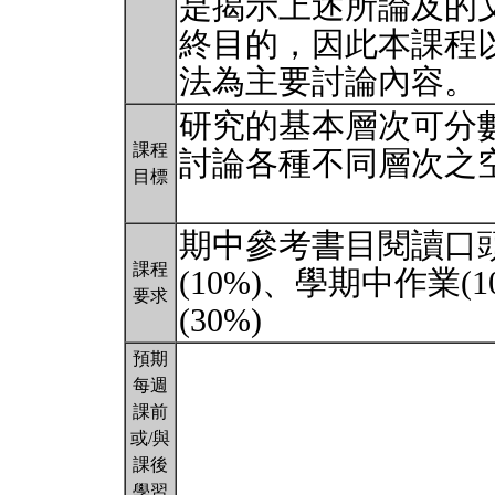
是揭示上述所論及的
終目的，因此本課程
法為主要討論內容。
研究的基本層次可分
課程
討論各種不同層次之
目標
期中參考書目閱讀口
課程
(10%)、學期中作業(
要求
(30%)
預期
每週
課前
或/與
課後
學習