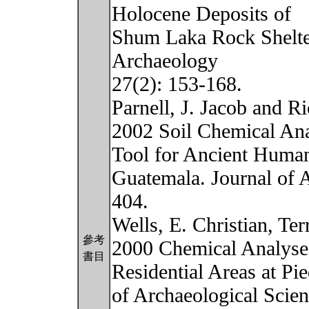
Holocene Deposits of
Shum Laka Rock Shelter
Archaeology
27(2): 153-168.
Parnell, J. Jacob and R
2002 Soil Chemical Anal
Tool for Ancient Human 
Guatemala. Journal of 
404.
Wells, E. Christian, Terr
參考
2000 Chemical Analyses
書目
Residential Areas at Pi
of Archaeological Scie