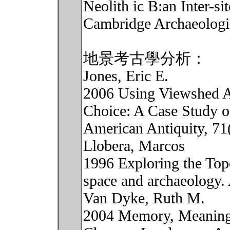
Neolith ic B:an Inter-si
Cambridge Archaeologic
地景考古學分析：
Jones, Eric E.
2006 Using Viewshed An
Choice: A Case Study o
American Antiquity, 71
Llobera, Marcos
1996 Exploring the Top
space and archaeology.
Van Dyke, Ruth M.
2004 Memory, Meaning,