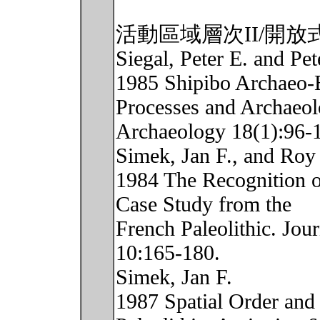
活動區域層次II/開放
Siegal, Peter E. and Pe
1985 Shipibo Archaeo-
Processes and Archaeolo
Archaeology 18(1):96-
Simek, Jan F., and Roy
1984 The Recognition of
Case Study from the
French Paleolithic. Jou
10:165-180.
Simek, Jan F.
1987 Spatial Order and