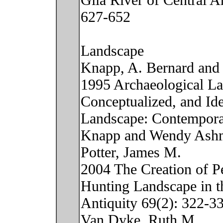
Gila River of Central A
627-652
Landscape
Knapp, A. Bernard an
1995 Archaeological La
Conceptualized, and Ide
Landscape: Contemporar
Knapp and Wendy Ashm
Potter, James M.
2004 The Creation of Pe
Hunting Landscape in 
Antiquity 69(2): 322-3
Van Dyke, Ruth M.