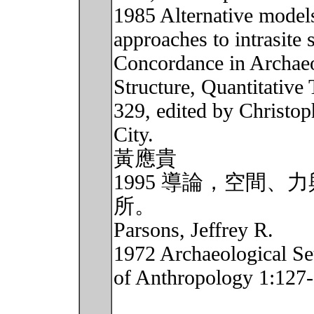
1985 Alternative models,
approaches to intrasite s
Concordance in Archaeo
Structure, Quantitative
329, edited by Christop
City.
黃應貴
1995 導論，空間、力
所。
Parsons, Jeffrey R.
1972 Archaeological Se
of Anthropology 1:127