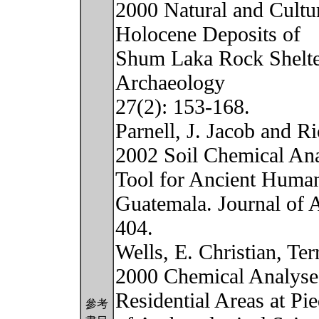
2000 Natural and Cultur
Holocene Deposits of
Shum Laka Rock Shelter
Archaeology
27(2): 153-168.
Parnell, J. Jacob and R
2002 Soil Chemical Anal
Tool for Ancient Human 
Guatemala. Journal of 
404.
Wells, E. Christian, Terr
2000 Chemical Analyses
Residential Areas at Pi
參考