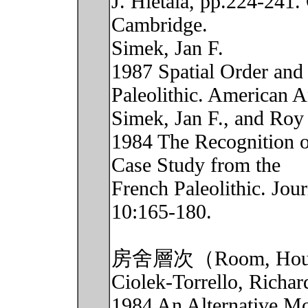
J. Hietala, pp.224-241.
Cambridge.
Simek, Jan F.
1987 Spatial Order and
Paleolithic. American A
Simek, Jan F., and Roy
1984 The Recognition of
Case Study from the
French Paleolithic. Jou
10:165-180.
房舍層次（Room, Hous
Ciolek-Torrello, Richar
1984 An Alternative Mo