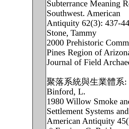
Subterrance Meaning R
Southwest. American
Antiquity 62(3): 437-4
Stone, Tammy
2000 Prehistoric Commun
Pines Region of Arizon
Journal of Field Archae
聚落系統與生業體系:
Binford, L.
1980 Willow Smoke and
Settlement Systems and 
American Antiquity 45(