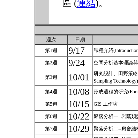
區 (
連結
)。
週次
日期
9/17
第1週
課程介紹(Introductio
9/24
第2週
空間分析基本理論與原則(Princ
研究設計、田野策略、與抽樣技術
10/01
第3週
Sampling Technology
10/08
第4週
形成過程的研究(Formati
10/15
第5週
GIS 工作坊
10/22
第6週
聚落分析一--岩蔭類型/無房舍結構
10/29
第7週
聚落分析二--房舍結構(Settle