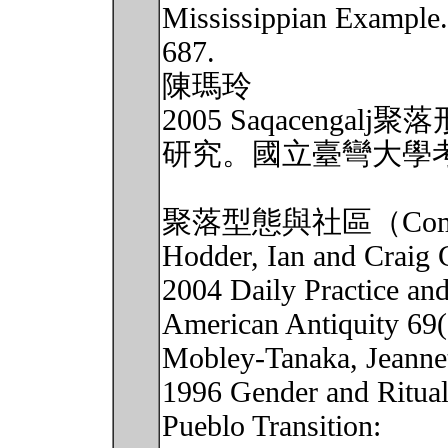
Mississippian Example.
687.
陳瑪玲
2005 Saqaceng
研究。國立臺彎大學考
聚落型態與社區（Comm
Hodder, Ian and Craig 
2004 Daily Practice an
American Antiquity 69(
Mobley-Tanaka, Jeannet
1996 Gender and Ritual
Pueblo Transition: