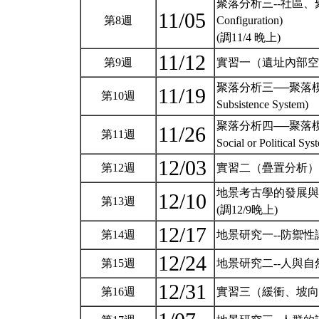
聚落分析三--社區、聚落形貌(Se
11/05
第8週
Configuration)
(調11/4 晚上)
11/12
第9週
實習一（遺址內部空間分析）(
聚落分析三──聚落模式、系統
11/19
第10週
Subsistence System)
聚落分析四──聚落模式、系統
11/26
第11週
Social or Political Sy
12/03
第12週
實習二（疊置分析）(Pract
地景考古學的發展與概念(the D
12/10
第13週
(調12/9晚上)
12/17
第14週
地景研究一--防禦性議題(Lan
12/24
第15週
地景研究二--人與自然資源(Lan
12/31
第16週
實習三（緩衝、坡向、坡度、