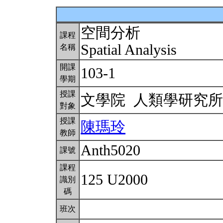
空間分析
課程
Spatial Analysis
名稱
開課
103-1
學期
授課
文學院 人類學研究
對象
授課
陳瑪玲
教師
Anth5020
課號
課程
125 U2000
識別
碼
班次