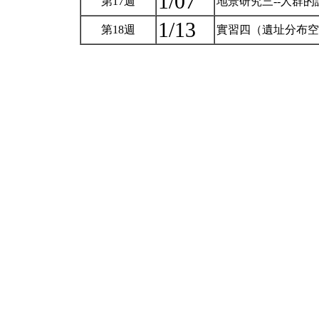
1/07
第17週
地景研究三--人群的認知體系(L
1/13
第18週
實習四（遺址分布空間分析）