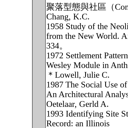
聚落型態與社區（Comm
Chang, K.C.
1958 Study of the Neol
from the New World. Am
334。
1972 Settlement Patter
Wesley Module in Anth
＊Lowell, Julie C.
1987 The Social Use of
An Architectural Analys
Oetelaar, Gerld A.
1993 Identifying Site S
Record: an Illinois