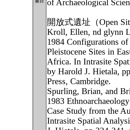
of Archaeological Scie
書目
開放式遺址（Open Si
Kroll, Ellen, nd glynn L
1984 Configurations of 
Pleistocene Sites in Eas
Africa. In Intrasite Spa
by Harold J. Hietala, p
Press, Cambridge.
Spurling, Brian, and B
1983 Ethnoarchaeology a
Case Study from the Aus
Intrasite Spatial Analy