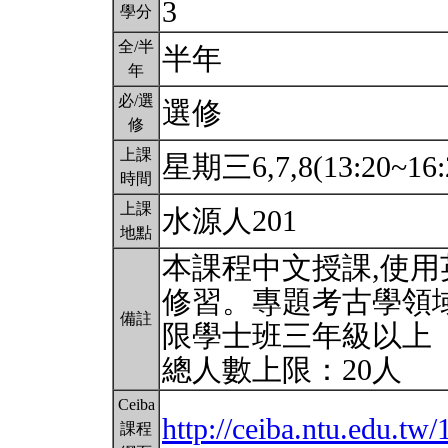
3
學分
全/半
半年
年
必/選
選修
修
上課
星期三6,7,8(13:20~16:
時間
上課
水源人201
地點
本課程中文授課,使
修習。專題考古學領
備註
限學士班三年級以上
總人數上限：20人
Ceiba
http://ceiba.ntu.edu.t
課程