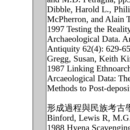
Dibble, Harold L., Phil
McPherron, and Alain T
1997 Testing the Realit
Archaeological Data. A
Antiquity 62(4): 629-6
Gregg, Susan, Keith Ki
1987 Linking Ethnoarcha
Arcaeological Data: The 
Methods to Post-deposit
形成過程與民族考古
Binford, Lewis R, M.G
1988 Hyena Scavenging 