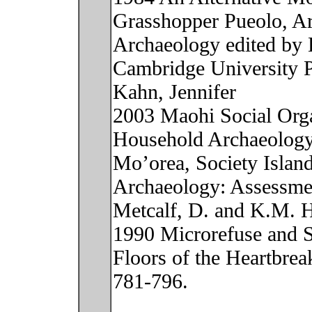
Grasshopper Pueolo, Ariz
Archaeology edited by H
Cambridge University P
Kahn, Jennifer
2003 Maohi Social Orga
Household Archaeology 
Mo’orea, Society Island
Archaeology: Assessmen
Metcalf, D. and K.M. 
1990 Microrefuse and Si
Floors of the Heartbrea
781-796.