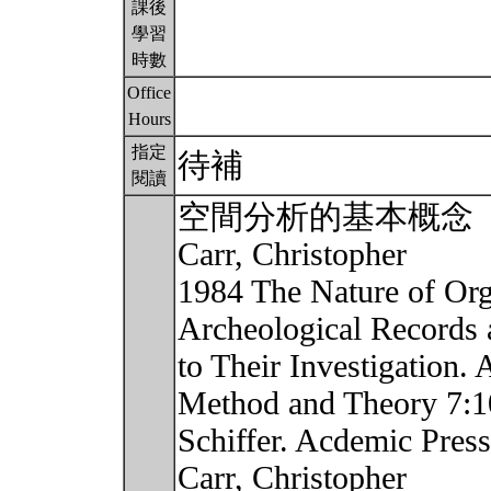
課後
學習
時數
Office
Hours
指定
待補
閱讀
空間分析的基本概念
Carr, Christopher
1984 The Nature of Orga
Archeological Records 
to Their Investigation.
Method and Theory 7:10
Schiffer. Acdemic Pres
Carr, Christopher