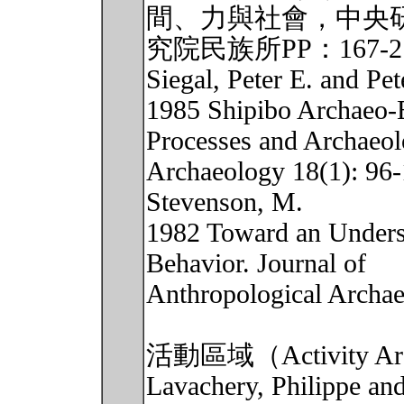
間、力與社會，中央
究院民族所PP：167-2
Siegal, Peter E. and Pet
1985 Shipibo Archaeo-
Processes and Archaeolo
Archaeology 18(1): 96-
Stevenson, M.
1982 Toward an Unders
Behavior. Journal of
Anthropological Archae
活動區域（Activity A
Lavachery, Philippe and