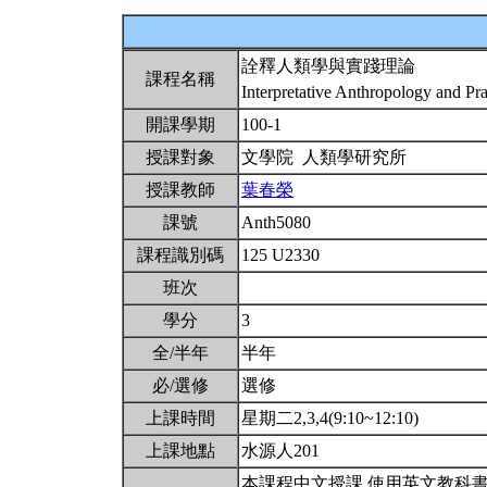
詮釋人類學與實踐理論
課程名稱
Interpretative Anthropology and Pr
開課學期
100-1
授課對象
文學院 人類學研究所
授課教師
葉春榮
課號
Anth5080
課程識別碼
125 U2330
班次
學分
3
全/半年
半年
必/選修
選修
上課時間
星期二2,3,4(9:10~12:10)
上課地點
水源人201
本課程中文授課,使用英文教科