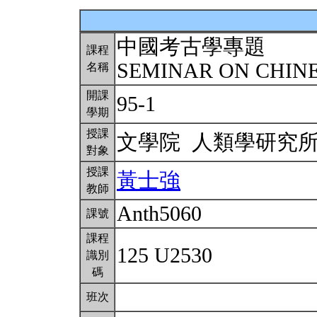
中國考古學專題
課程
SEMINAR ON CHI
名稱
開課
95-1
學期
授課
文學院 人類學研究
對象
授課
黃士強
教師
Anth5060
課號
課程
125 U2530
識別
碼
班次