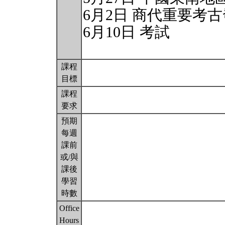
6月2日 商代重要考
6月10日 考試
課程
目標
課程
要求
預期
每週
課前
或/與
課後
學習
時數
Office
Hours