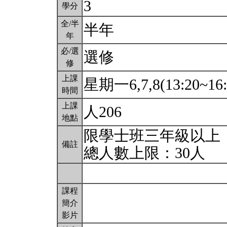
3
學分
全/半
半年
年
必/選
選修
修
上課
星期一6,7,8(13:20~16
時間
上課
人206
地點
限學士班三年級以上
備註
總人數上限：30人
課程
簡介
影片