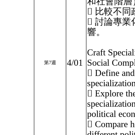
和社會階層
 比較不
 討論專
響。
Craft Special
4/01
Social Compl
第7週
 Define and 
specializatio
 Explore the
specializatio
political eco
 Compare ho
different poli