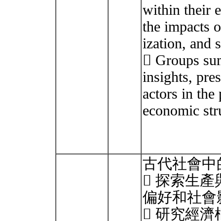
within their
the impacts o
ization, and 
 Groups sum
insights, pres
actors in the
economic stru
古代社會中
 探索生
偏好和社會
 研究經