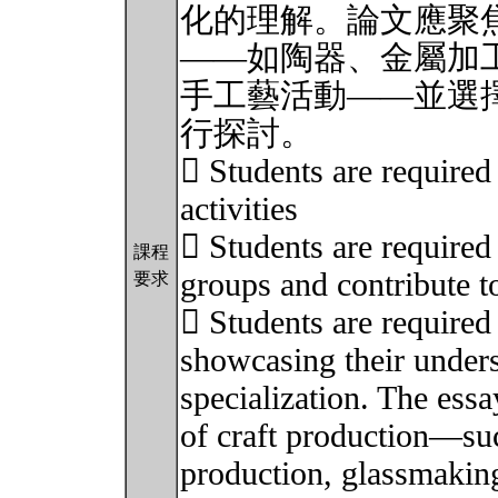
化的理解。論文應聚
——如陶器、金屬加
手工藝活動——並選
行探討。
 Students are required 
activities
 Students are required 
課程
groups and contribute t
要求
 Students are required 
showcasing their unders
specialization. The essa
of craft production—suc
production, glassmaking,