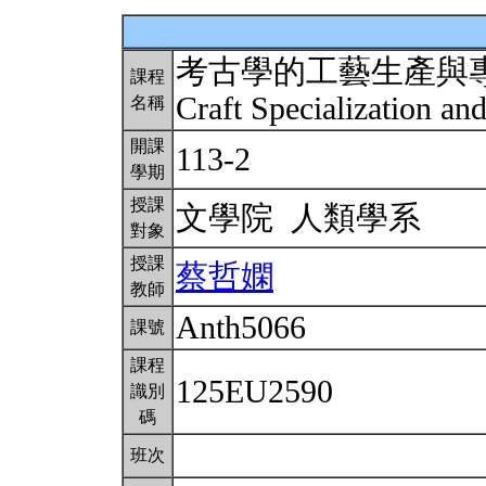
考古學的工藝生產與
課程
Craft Specialization an
名稱
開課
113-2
學期
授課
文學院 人類學系
對象
授課
蔡哲嫻
教師
Anth5066
課號
課程
125EU2590
識別
碼
班次