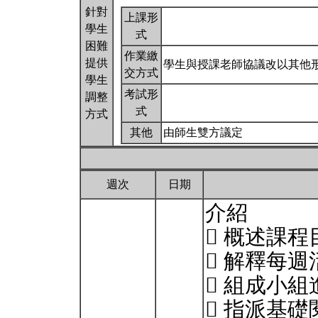
針對
上課形
學生
式
困難
作業繳
提供
學生與授課老師協議改以其他
交方式
學生
考試形
調整
式
方式
其他
由師生雙方議定
週次
日期
介紹
 概述課
 解釋每
 組成小
 指派基