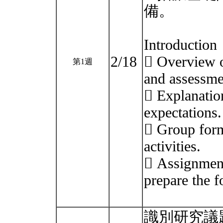
備。
Introduction
2/18
 Overview o
第1週
and assessme
 Explanation
expectations.
 Group form
activities.
 Assignment
prepare the 
識別研究議