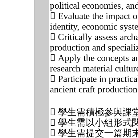
political economies, and
 Evaluate the impact of
identity, economic sys
 Critically assess arch
production and speciali
 Apply the concepts a
research material cultur
 Participate in practica
ancient craft productio
 學生需積極參與課
 學生需以小組形式
 學生需提交一篇期