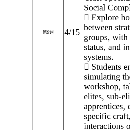
Social Comple
 Explore how
between strat
4/15
第9週
groups, with 
status, and i
systems.
 Students en
simulating th
workshop, tak
elites, sub-el
apprentices, 
specific craf
interactions 