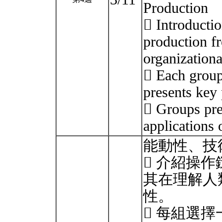
Production
 Introductio
production f
organization
 Each group
presents key 
 Groups pre
applications 
能動性、技
 介紹操作鏈（
其在理解人
性。
 每組選