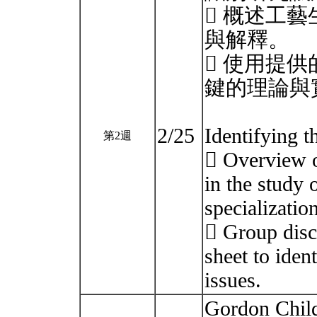
 概述工
與解釋。
 使用提
鍵的理論與
2/25
Identifying t
第2週
 Overview o
in the study 
specializatio
 Group disc
sheet to iden
issues.
Gordon 