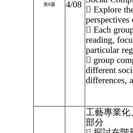
4/08
第8週
 Explore the
perspectives 
 Each group
reading, focu
particular re
 group comp
different soci
differences, 
工藝專業化
部分
 探討在