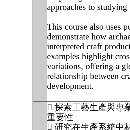
approaches to studying 
This course also uses pu
demonstrate how archae
interpreted craft produc
examples highlight cross
variations, offering a g
relationship between cr
development.
 探索工藝生產與專
重要性
 研究在生產系統中