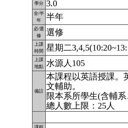
3.0
學分
全/半
半年
年
必/選
選修
修
上課
星期二3,4,5(10:20~13:
時間
上課
水源人105
地點
本課程以英語授課。
文輔助。
備註
限本系所學生(含輔系
總人數上限：25人
課程