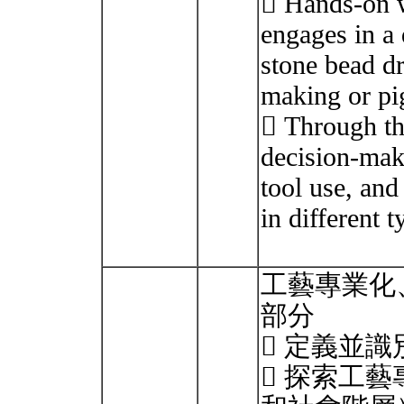
 Hands-on 
engages in a d
stone bead dr
making or pi
 Through the
decision-maki
tool use, and
in different 
工藝專業化
部分
 定義並
 探索工