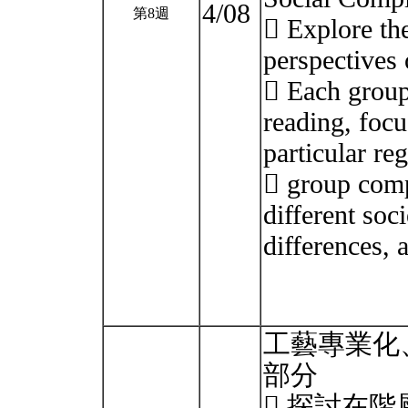
4/08
第8週
 Explore the
perspectives 
 Each group
reading, focu
particular re
 group comp
different soci
differences, 
工藝專業化
部分
 探討在