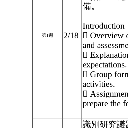
備。
Introduction
2/18
 Overview o
第1週
and assessme
 Explanation
expectations.
 Group form
activities.
 Assignment
prepare the 
識別研究議