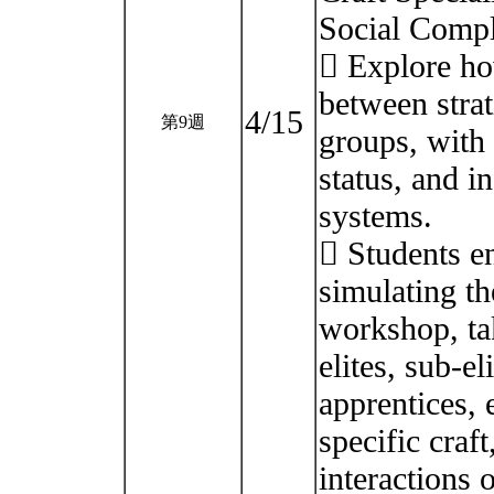
Social Comple
 Explore how
between strat
4/15
第9週
groups, with 
status, and i
systems.
 Students en
simulating th
workshop, tak
elites, sub-el
apprentices, 
specific craf
interactions 