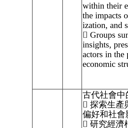
within their
the impacts o
ization, and 
 Groups sum
insights, pres
actors in the
economic stru
古代社會中
 探索生
偏好和社會
 研究經