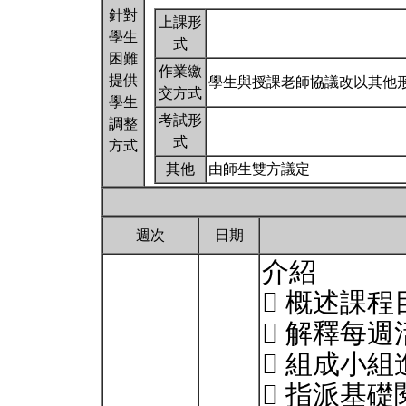
針對
上課形
學生
式
困難
作業繳
提供
學生與授課老師協議改以其他
交方式
學生
考試形
調整
式
方式
其他
由師生雙方議定
週次
日期
介紹
 概述課
 解釋每
 組成小
 指派基