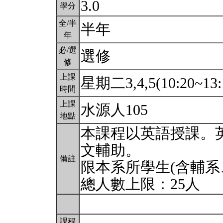
3.0
學分
全/半
半年
年
必/選
選修
修
上課
星期二3,4,5(10:20~13:
時間
上課
水源人105
地點
本課程以英語授課。
文輔助。
備註
限本系所學生(含輔系
總人數上限：25人
課程