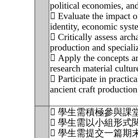
political economies, and
 Evaluate the impact of
identity, economic sys
 Critically assess arch
production and speciali
 Apply the concepts a
research material cultur
 Participate in practica
ancient craft productio
 學生需積極參與課
 學生需以小組形式
 學生需提交一篇期