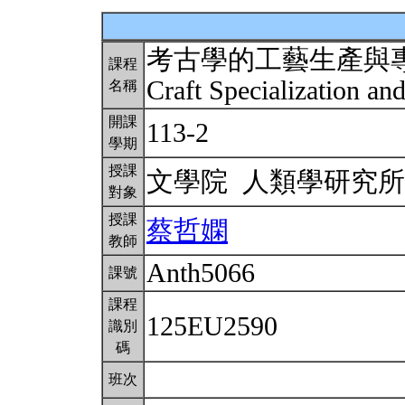
考古學的工藝生產與
課程
Craft Specialization an
名稱
開課
113-2
學期
授課
文學院 人類學研究
對象
授課
蔡哲嫻
教師
Anth5066
課號
課程
125EU2590
識別
碼
班次