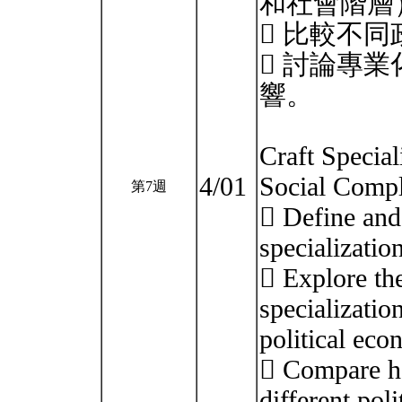
和社會階層
 比較不
 討論專
響。
Craft Special
4/01
Social Compl
第7週
 Define and 
specializatio
 Explore the
specializatio
political eco
 Compare ho
different poli