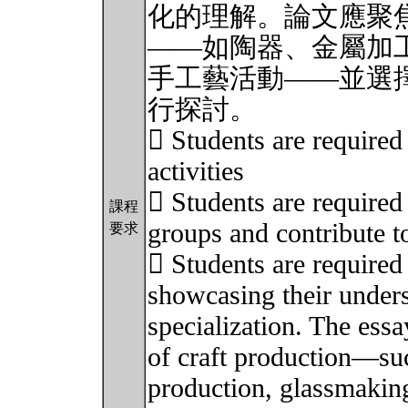
化的理解。論文應聚
——如陶器、金屬加
手工藝活動——並選
行探討。
 Students are required 
activities
 Students are required 
課程
groups and contribute t
要求
 Students are required 
showcasing their unders
specialization. The essa
of craft production—suc
production, glassmaking,