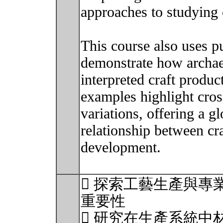
approaches to studying 
This course also uses pu
demonstrate how archae
interpreted craft produc
examples highlight cross
variations, offering a g
relationship between cr
development.
 探索工藝生產與專
重要性
 研究在生產系統中