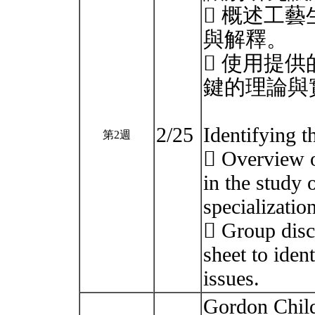
 概述工
與解釋。
 使用提
鍵的理論與
2/25
Identifying t
第2週
 Overview o
in the study 
specializatio
 Group disc
sheet to iden
issues.
Gordon 