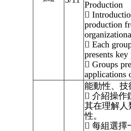
Production
 Introductio
production f
organization
 Each group
presents key 
 Groups pre
applications 
能動性、技
 介紹操作鏈（
其在理解人
性。
 每組選