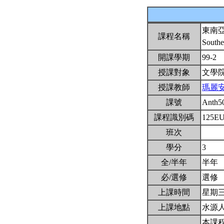
東南
課程名稱
Southe
開課學期
99-2
授課對象
文學
授課教師
瑪麗
課號
Anth5
課程識別碼
125E
班次
學分
3
全/半年
半年
必/選修
選修
上課時間
星期三6,
上課地點
水源人
本課