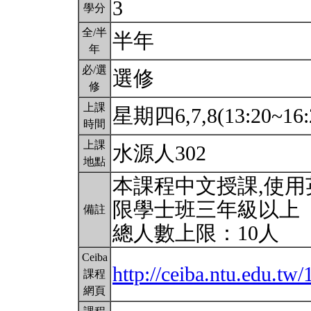
3
學分
全/半
半年
年
必/選
選修
修
上課
星期四6,7,8(13:20~16:
時間
上課
水源人302
地點
本課程中文授課,使
限學士班三年級以上
備註
總人數上限：10人
Ceiba
http://ceiba.ntu.edu.t
課程
網頁