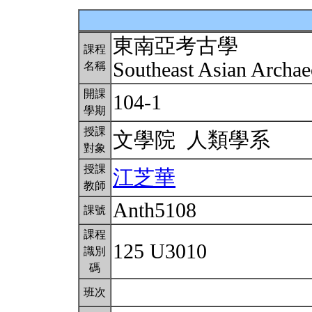
東南亞考古學
課程
Southeast Asian Archa
名稱
開課
104-1
學期
授課
文學院 人類學系
對象
授課
江芝華
教師
Anth5108
課號
課程
125 U3010
識別
碼
班次