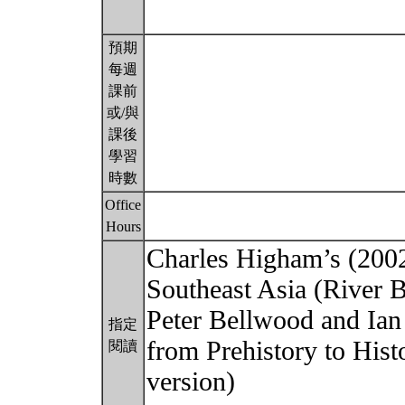
預期
每週
課前
或/與
課後
學習
時數
Office
Hours
Charles Higham’s (2002
Southeast Asia (River 
Peter Bellwood and Ian
指定
from Prehistory to His
閱讀
version)