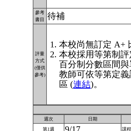
參考
待補
書目
本校尚無訂定 A+
本校採用等第制評
評量
方式
百分制分數區間與
(僅供
教師可依等第定義
參考)
區 (
連結
)。
週次
日期
9/17
第1週
課