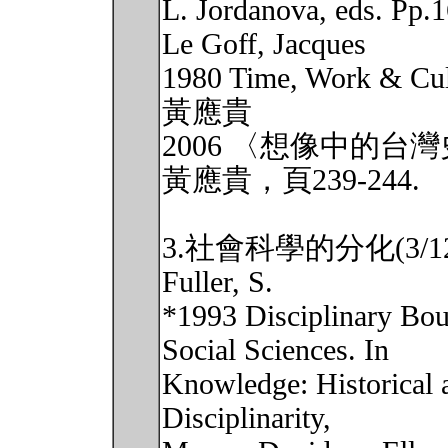
L. Jordanova, eds. Pp.1
Le Goff, Jacques
1980 Time, Work & Cult
黃應貴
2006 〈想像中的
黃應貴，頁239-244.
3.社會科學的分化(3/12
Fuller, S.
*1993 Disciplinary Boun
Social Sciences. In
Knowledge: Historical a
Disciplinarity,