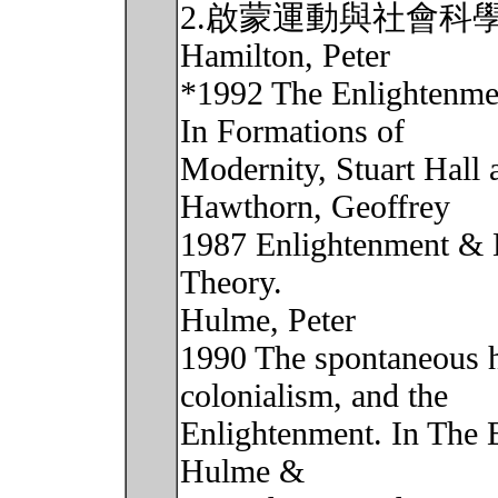
2.啟蒙運動與社會科學的
Hamilton, Peter
*1992 The Enlightenmen
In Formations of
Modernity, Stuart Hall
Hawthorn, Geoffrey
1987 Enlightenment & D
Theory.
Hulme, Peter
1990 The spontaneous h
colonialism, and the
Enlightenment. In The 
Hulme &