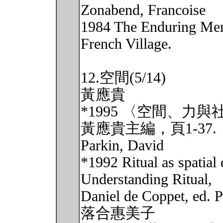
Zonabend, Francoise
1984 The Enduring Mem
French Village.
12.空間(5/14)
黃應貴
*1995 〈空間、
黃應貴主編，頁1-37.
Parkin, David
*1992 Ritual as spatial 
Understanding Ritual,
Daniel de Coppet, ed. 
落合惠美子