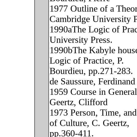
1977 Outline of a Theor
Cambridge University P
1990aThe Logic of Pract
University Press.
1990bThe Kabyle house 
Logic of Practice, P.
Bourdieu, pp.271-283.
de Saussure, Ferdinand
1959 Course in General 
Geertz, Clifford
1973 Person, Time, and 
of Culture, C. Geertz,
pp.360-411.