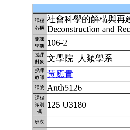
社會科學的解構與再
課程
Deconstruction and Rec
名稱
開課
106-2
學期
授課
文學院 人類學系
對象
授課
黃應貴
教師
Anth5126
課號
課程
125 U3180
識別
碼
班次