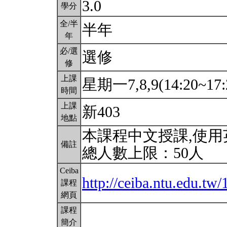
3.0
學分
全/半
半年
年
必/選
選修
修
上課
星期一7,8,9(14:20~17:
時間
上課
新403
地點
本課程中文授課,使
備註
總人數上限：50人
Ceiba
http://ceiba.ntu.edu.t
課程
網頁
課程
簡介