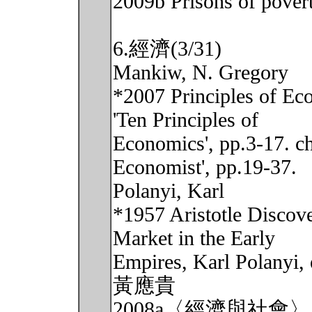
2009b Prisons of povert
6.經濟(3/31)
Mankiw, N. Gregory
*2007 Principles of Eco
'Ten Principles of
Economics', pp.3-17. ch
Economist', pp.19-37.
Polanyi, Karl
*1957 Aristotle Discov
Market in the Early
Empires, Karl Polanyi, e
黃應貴
2008a〈經濟與社