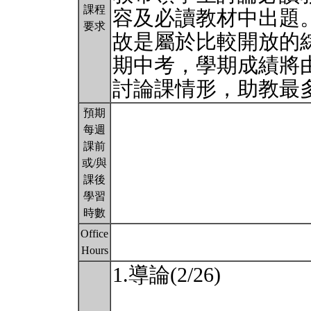
課程
容及必讀教材中出題
要求
故是屬於比較開放的
期中考，學期成績將
討論課情形，助教最
預期
每週
課前
或/與
課後
學習
時數
Office
Hours
1.導論(2/26)