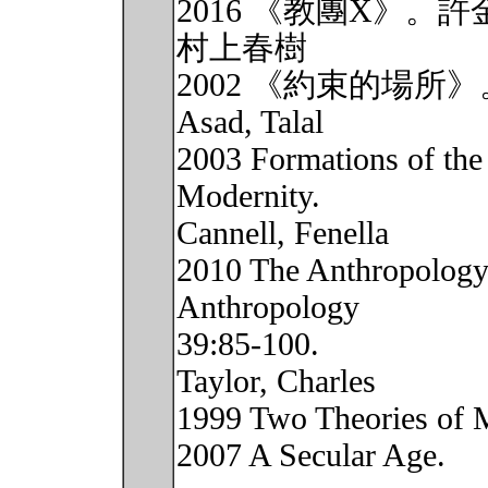
2016 《教團X》。
村上春樹
2002 《約束的場所
Asad, Talal
2003 Formations of the 
Modernity.
Cannell, Fenella
2010 The Anthropology
Anthropology
39:85-100.
Taylor, Charles
1999 Two Theories of 
2007 A Secular Age.