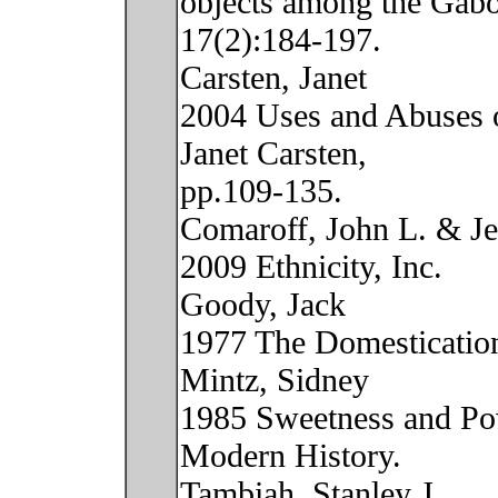
objects among the Gab
17(2):184-197.
Carsten, Janet
2004 Uses and Abuses o
Janet Carsten,
pp.109-135.
Comaroff, John L. & J
2009 Ethnicity, Inc.
Goody, Jack
1977 The Domestication
Mintz, Sidney
1985 Sweetness and Pow
Modern History.
Tambiah, Stanley J.