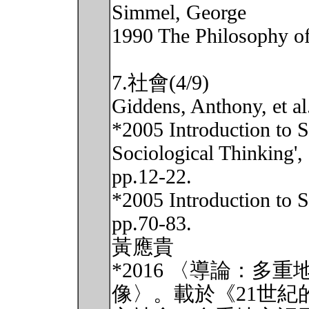
Simmel, George
1990 The Philosophy o
7.社會(4/9)
Giddens, Anthony, et al
*2005 Introduction to 
Sociological Thinking',
pp.12-22.
*2005 Introduction to S
pp.70-83.
黃應貴
*2016 〈導論：
像〉。載於《21世紀