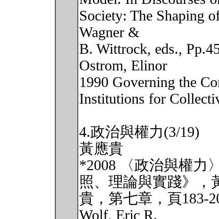
Society: The Shaping of 
Wagner &
B. Wittrock, eds., Pp.4
Ostrom, Elinor
1990 Governing the Co
Institutions for Collect
4.政治與權力(3/19)
黃應貴
*2008 〈政治與
照、理論與實踐》，
貴，第七章，頁183-20
Wolf, Eric R.