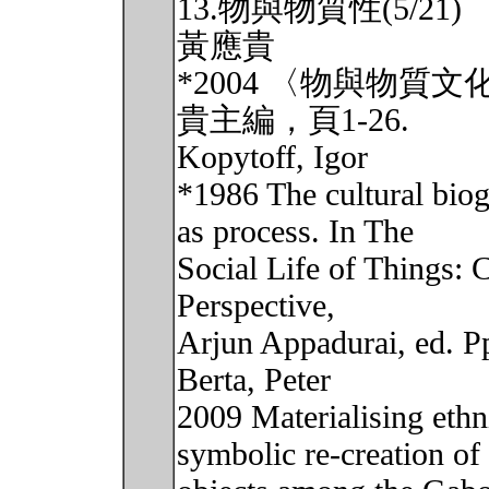
13.物與物質性(5/21)
黃應貴
*2004 〈物與物
貴主編，頁1-26.
Kopytoff, Igor
*1986 The cultural bio
as process. In The
Social Life of Things: 
Perspective,
Arjun Appadurai, ed. P
Berta, Peter
2009 Materialising eth
symbolic re-creation of