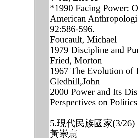
*1990 Facing Power: Ol
American Anthropologi
92:586-596.
Foucault, Michael
1979 Discipline and Pun
Fried, Morton
1967 The Evolution of P
Gledhill,John
2000 Power and Its Dis
Perspectives on Politics
5.現代民族國家(3/26)
黃崇憲