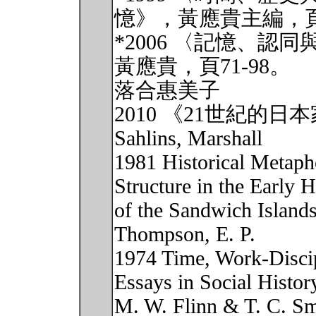
憶》，黃應貴主編，頁1
*2006 〈記憶、
黃應貴，頁71-98。
落合惠美子
2010 《21世紀的
Sahlins, Marshall
1981 Historical Metapho
Structure in the Early H
of the Sandwich Islan
Thompson, E. P.
1974 Time, Work-Discipl
Essays in Social Histor
M. W. Flinn & T. C. Sm