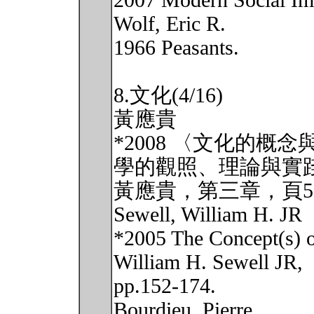
2007 Modern Social Ima
Wolf, Eric R.
1966 Peasants.
8.文化(4/16)
黃應貴
*2008 〈文化的
學的觀照、理論與實
黃應貴，第三章，頁57-
Sewell, William H. JR
*2005 The Concept(s) of
William H. Sewell JR,
pp.152-174.
Bourdieu, Pierre