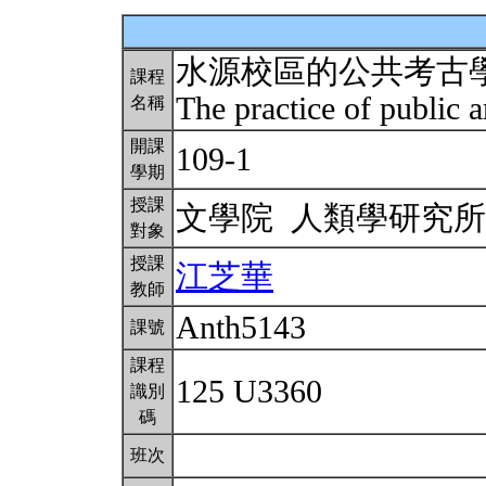
水源校區的公共考古
課程
The practice of public
名稱
開課
109-1
學期
授課
文學院 人類學研究
對象
授課
江芝華
教師
Anth5143
課號
課程
125 U3360
識別
碼
班次