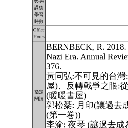
或/與
課後
學習
時數
Office
Hours
BERNBECK, R. 2018. A
Nazi Era. Annual Revie
376.
黃同弘:不可見的台灣
屋)、反轉戰爭之眼:
指定
(暖暖書屋)
閱讀
郭松棻: 月印(讓過
(第一卷))
李渝: 夜琴 (讓過去