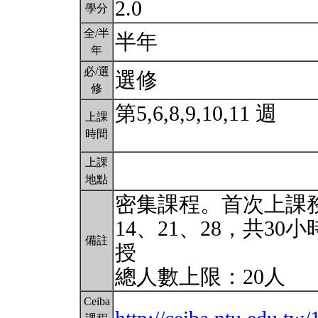
2.0
學分
全/半
半年
年
必/選
選修
修
第5,6,8,9,10,11 週
上課
時間
上課
地點
密集課程。首次上課務必出
14、21、28，共3
備註
授
總人數上限：20人
Ceiba