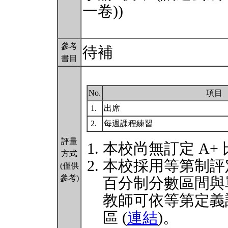
一卷))
參考
待補
書目
No.
項目
1.
出席
2.
每週課程練習
評量
本校尚無訂定 A+
方式
本校採用等第制評
(僅供
參考)
百分制分數區間與
教師可依等第定義
區 (
連結
)。