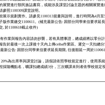
的展覽進行類民族誌書寫，或能涉及課堂討論主題的相關展覽進
參照1100309課堂說明。
展示規劃實作。請參見1100313規畫與說明，進行時間為4月至5月
版作業繳交1100611。(補充最新公告: 因部分同學來信要求延長
 於1100618截止收件)
所有作業與報告內容請勿抄襲，若有具體事證，總成績將以零分
報告於最後一次上課後十天內上傳ceiba作業區。遲交一天扣總
最新公告: 因部分同學來信要求延長期限, 往後順延一周於110061
: 20%為出席率與課堂討論，請假請依照學校規定進行，使用系
程採隨機點名，曠課扣總成績3分，三次曠課未到者依學校規定