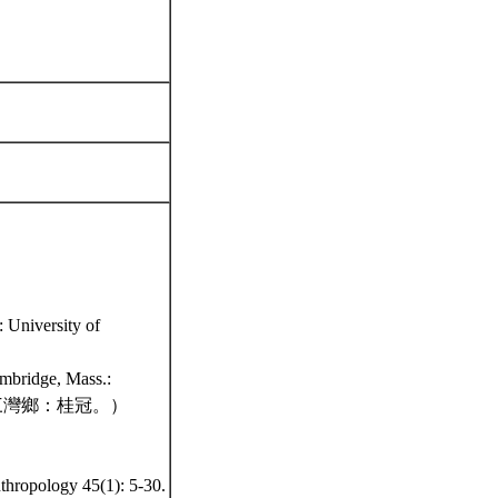
: University of
ambridge, Mass.:
苗栗縣三灣鄉：桂冠。）
thropology 45(1): 5-30.