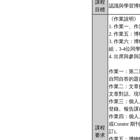
課程
認識與學習博
目標
《作業說明》
1. 作業一、
2. 作業五：
3. 作業六
組，3-4位
4. 出席與參與
作業一：第二
自問自答的題目
作業二：文章
文章對話。現
作業三：個人
登錄。報告課前
作業四：個人上
或Curator
課程
訂)。
要求
作業五：博物