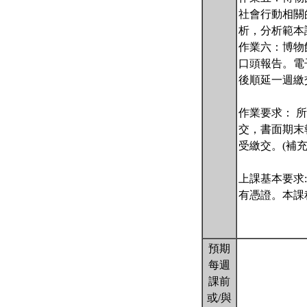
社會行動相關
析，分析範本請
作業六：博物館
口頭報告。電子
後順延一週繳交,
作業要求： 
交，書面期末
受繳交。(補充
上課基本要求
有憑證。本課
預期
每週
課前
或/與