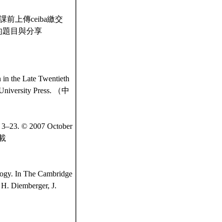
前上傳ceiba繳交
答的題目與分享
 in the Late Twentieth
 University Press. （中
 3–23. © 2007 October
下載
ogy. In The Cambridge
 H. Diemberger, J.