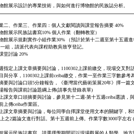
物館展示設計的專業技術，與如何進行博物館的民族誌分析。
作業二、作業三、作業四：個人文獻閱讀與課堂報告摘要 40%
博物館展示民族誌書寫10% 個人作業（翻轉教室）
：博物館展示規劃實作小組作業30% （預計於第十二週至第十五週
同學一組，請派代表向課程助教吳致亨登記。
課堂討論 20%
週指定上課文章摘要與討論，1100302上課前繳交，現場交叉對
與分享，1100302上課前ceiba繳交，作業一至作業三字數參考為
摘要與討論口頭5分鐘報告，《臺灣當代藝術策展20年》擇一篇
場報告與課前討論題綱上傳(請事先登錄表單)
上課文章口頭摘要與討論，參見第十二週-第十五週ceiba選讀，
上傳ceiba作業區。
課文章摘要與討論，每位同學自擇課堂使用文本的關鍵字，和Museum A
 期刊上之2篇論文進行對話。第十五週前上傳。作業字數3000字左右 (2
館展示民族誌書寫。請選擇學期間可以現場觀展的人類學、地方