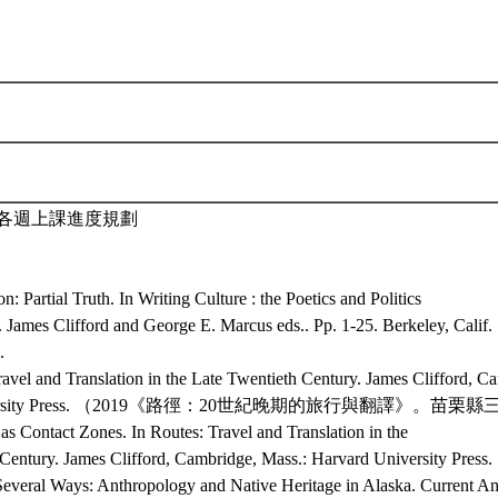
各週上課進度規劃
n: Partial Truth. In Writing Culture : the Poetics and Politics
 James Clifford and George E. Marcus eds.. Pp. 1-25. Berkeley, Calif. 
.
avel and Translation in the Late Twentieth Century. James Clifford, C
niversity Press. （2019《路徑：20世紀晚期的旅行與翻譯》。
 Contact Zones. In Routes: Travel and Translation in the
Century. James Clifford, Cambridge, Mass.: Harvard University Press.
everal Ways: Anthropology and Native Heritage in Alaska. Current An