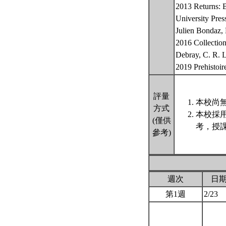
2013 Returns: B
Universit
Julien Bondaz, 
2016 Collectionn
Debray, C. R. L
2019 Prehistoi
評量
本校尚無
方式
本校採
(僅供
考，授
參考)
週次
日
第1週
2/23