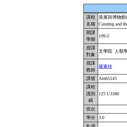
課程
策展與博物館
名稱
Curating and t
開課
109-2
學期
授課
文學院 人類
對象
授課
羅素玫
教師
課號
Anth5145
課程
識別
125 U3380
碼
班次
學分
3.0
全/半