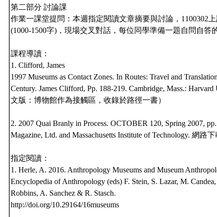
第二部分 討論課
作業一課堂提問：本週指定閱讀文章摘要與討論，1100302上課
(1000-1500字)，現場交叉對話，每位同學準備一題自問自
課程導讀：
1. Clifford, James
1997 Museums as Contact Zones. In Routes: Travel and Translation
Century. James Clifford, Pp. 188-219. Cambridge, Mass.: Harvard
文版：博物館作為接觸區，收錄於路徑一書）
2. 2007 Quai Branly in Process. OCTOBER 120, Spring 2007, pp.
Magazine, Ltd. and Massachusetts Institute of Technology. 網路
指定閱讀：
1. Herle, A. 2016. Anthropology Museums and Museum Anthropol
Encyclopedia of Anthropology (eds) F. Stein, S. Lazar, M. Candea,
Robbins, A. Sanchez & R. Stasch.
http://doi.org/10.29164/16museums