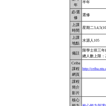
半年
年
必/選
選修
修
上課
星期二3,4,5(10:
時間
上課
水源人105
地點
限學士班三年
備註
總人數上限：
Ceiba
課程
http://ceiba.n
網頁
課程
簡介
影片
核心
能力
核心能力與課