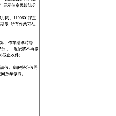
行展示個案民族誌分
間。1100601課堂
期限, 所有作業可往
計算。作業請準時繳
分5分，ㄧ週後將不再接
8截止收件)
統請假。病假與公假需
視同放棄修課。