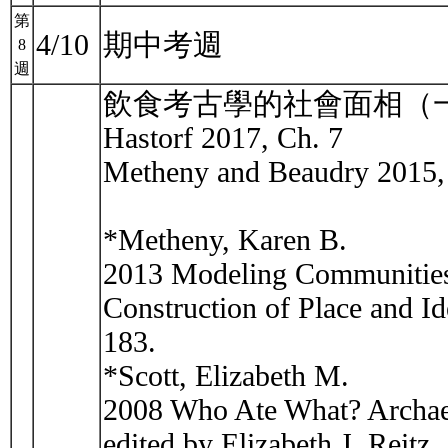
第
4/10
期中考週
8
週
飲食考古學的社會面相（
Hastorf 2017, Ch. 7
Metheny and Beaudry 2015, I
*Metheny, Karen B.
2013 Modeling Communities 
Construction of Place and Id
183.
*Scott, Elizabeth M.
2008 Who Ate What? Archaeo
edited by Elizabeth J. Reitz