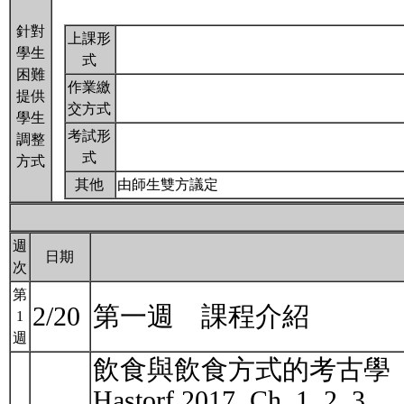
針對
上課形
學生
式
困難
作業繳
提供
交方式
學生
考試形
調整
式
方式
其他
由師生雙方議定
週
日期
次
第
2/20
第一週 課程介紹
1
週
飲食與飲食方式的考古學
Hastorf 2017, Ch. 1, 2, 3