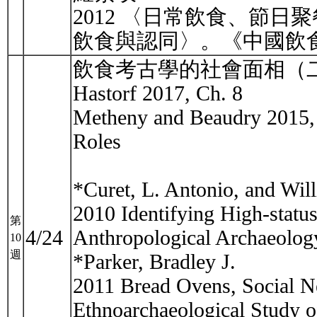
2012 〈日常飲食、節
飲食與認同〉。《中國飲食文
飲食考古學的社會面相（
Hastorf 2017, Ch. 8
Metheny and Beaudry 2015, 
Roles
*Curet, L. Antonio, and Will
2010 Identifying High-status
第
4/24
Anthropological Archaeolog
10
週
*Parker, Bradley J.
2011 Bread Ovens, Social N
Ethnoarchaeological Study o