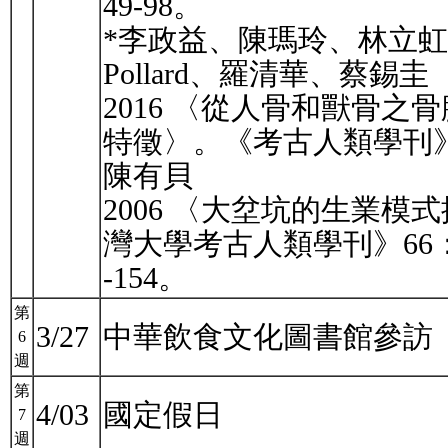
49-98。
*李政益、陳瑪玲、林立虹、Pet
Pollard、羅清華、蔡錫圭
2016 〈從人骨和獸骨
特徵〉。《考古人類學刊》85
陳有貝
2006 〈大坌坑的生業
灣大學考古人類學刊》66：1
-154。
第
3/27
中華飲食文化圖書館參訪
6
週
第
4/03
國定假日
7
週