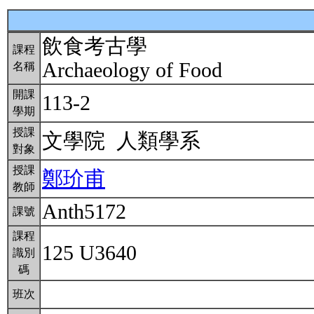
飲食考古學
課程
Archaeology of Food
名稱
開課
113-2
學期
授課
文學院 人類學系
對象
授課
鄭玠甫
教師
Anth5172
課號
課程
125 U3640
識別
碼
班次