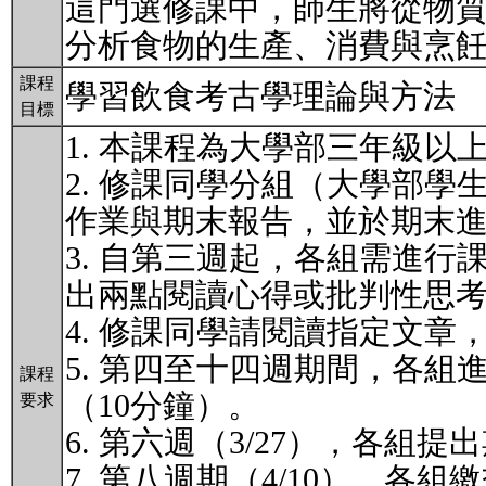
這門選修課中，師生將從物
分析食物的生產、消費與烹
課程
學習飲食考古學理論與方法
目標
1. 本課程為大學部三年級
2. 修課同學分組（大學部
作業與期末報告，並於期末
3. 自第三週起，各組需進行
出兩點閱讀心得或批判性思
4. 修課同學請閱讀指定文章
5. 第四至十四週期間，各組進
課程
（10分鐘）。
要求
6. 第六週（3/27），各組
7. 第八週期（4/10），