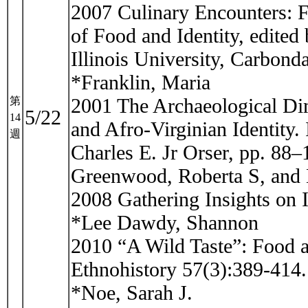
2007 Culinary Encounters: F
of Food and Identity, edite
Illinois University, Carbonda
*Franklin, Maria
2001 The Archaeological Dim
第
5/22
14
and Afro-Virginian Identity.
週
Charles E. Jr Orser, pp. 88–
Greenwood, Roberta S, and
2008 Gathering Insights on I
*Lee Dawdy, Shannon
2010 “A Wild Taste”: Food a
Ethnohistory 57(3):389-414.
*Noe, Sarah J.