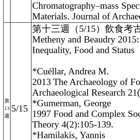
Chromatography–mass Spectr
Materials. Journal of Archa
第十三週（5/15）飲食
Metheny and Beaudry 2015: 
Inequality, Food and Status
*Cuéllar, Andrea M.
2013 The Archaeology of Foo
Archaeological Research 21
*Gumerman, George
第
5/15
13
1997 Food and Complex Soci
週
Theory 4(2):105-139.
*Hamilakis, Yannis