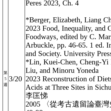
Peres 2023, Ch. 4
*Berger, Elizabeth, Liang C
2023 Food, Inequality, and 
Foodways, edited by C. Marg
Arbuckle, pp. 46-65. 1 ed. 
and Society. University Press
*Lin, Kuei‐Chen, Cheng‐Yi 
Liu, and Minoru Yoneda
第
3/20
2023 Reconstruction of Diet
5
週
Acids at Three Sites in Sic
李匡悌
2005 〈從考古遺留論臺