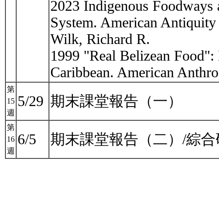
2023 Indigenous Foodways as
System. American Antiquity
Wilk, Richard R.
1999 "Real Belizean Food": B
Caribbean. American Anthro
第
5/29
期末課堂報告（一）
15
週
第
6/5
期末課堂報告（二）/綜
16
週