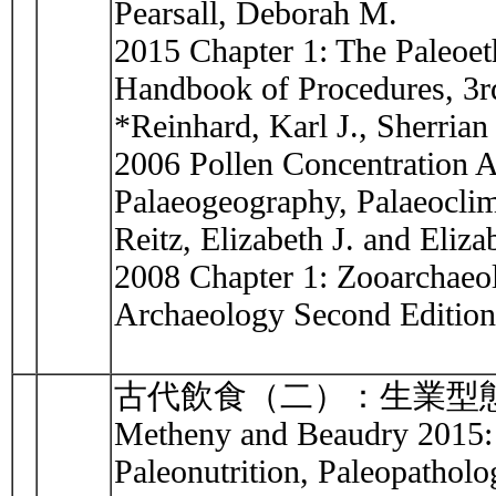
Pearsall, Deborah M.
2015 Chapter 1: The Paleoet
Handbook of Procedures, 3r
*Reinhard, Karl J., Sherri
2006 Pollen Concentration An
Palaeogeography, Palaeoclim
Reitz, Elizabeth J. and Eliz
2008 Chapter 1: Zooarchaeo
Archaeology Second Edition
古代飲食（二）：生業型
Metheny and Beaudry 2015: P
Paleonutrition, Paleopatholo