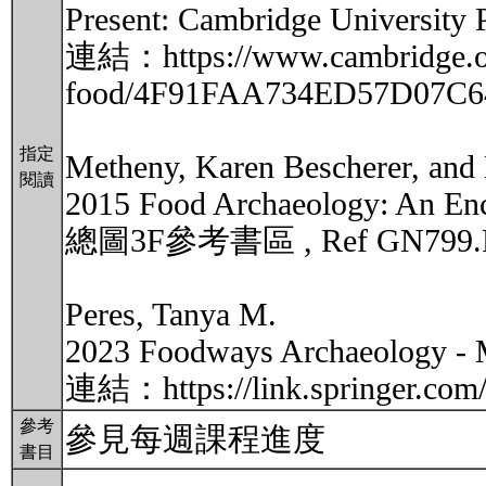
Present: Cambridge University P
連結：https://www.cambridge.org
food/4F91FAA734ED57D07C6
指定
Metheny, Karen Bescherer, and
閱讀
2015 Food Archaeology: An Enc
總圖3F參考書區 , Ref GN799.F
Peres, Tanya M.
2023 Foodways Archaeology - M
連結：https://link.springer.com
參考
參見每週課程進度
書目