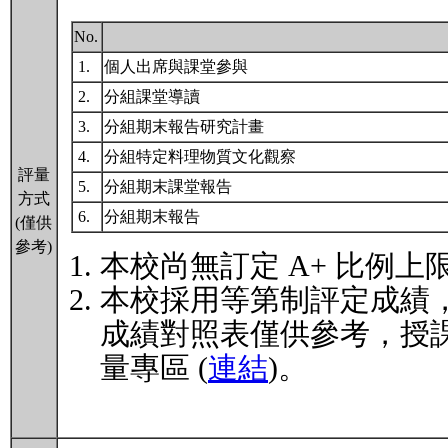
No.
1.
個人出席與課堂參與
2.
分組課堂導讀
3.
分組期末報告研究計畫
4.
分組特定料理物質文化觀察
評量
5.
分組期末課堂報告
方式
6.
分組期末報告
(僅供
參考)
本校尚無訂定 A+ 比例上
本校採用等第制評定成績
成績對照表僅供參考，授
量專區 (
連結
)。