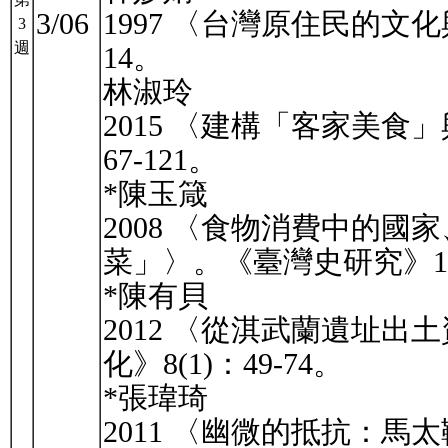
3/06
1997 〈台灣原住民的文化
3
週
14。
林淑玲
2015 〈建構「客家美食
67-121。
*陳玉箴
2008 〈食物消費中的
菜」〉。《臺灣史研究》15(3)
*陳有貝
2012 〈從淇武蘭遺址
化》8(1)：49-74。
*張瑋琦
2011 〈幽微的抵抗：