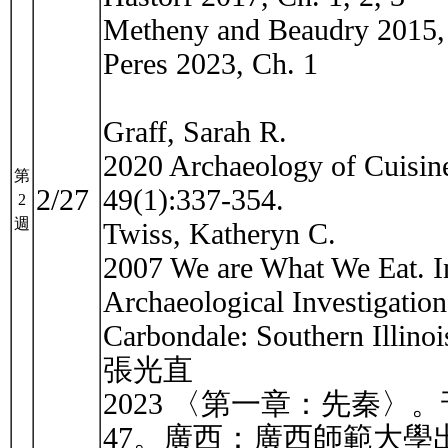
Metheny and Beaudry 2015
Peres 2023, Ch. 1
Graff, Sarah R.
2020 Archaeology of Cuisin
第
2/27
49(1):337-354.
2
週
Twiss, Katheryn C.
2007 We are What We Eat. In
Archaeological Investigation
Carbondale: Southern Illinoi
張光直
2023 〈第一章：先秦〉
47。廣西：廣西師範大學