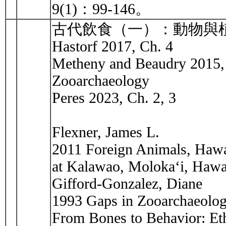
9(1)：99-146。
古代飲食（一）：動物與
Hastorf 2017, Ch. 4
Metheny and Beaudry 2015, 
Zooarchaeology
Peres 2023, Ch. 2, 3
Flexner, James L.
2011 Foreign Animals, Hawai
at Kalawao, Moloka‘i, Hawai
Gifford-Gonzalez, Diane
1993 Gaps in Zooarchaeologi
From Bones to Behavior: Eth