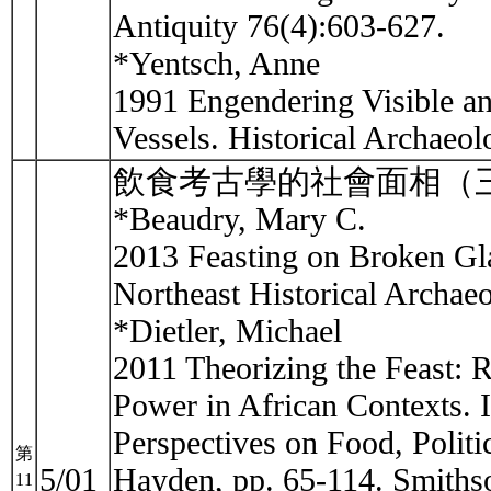
Antiquity 76(4):603-627.
*Yentsch, Anne
1991 Engendering Visible and
Vessels. Historical Archaeo
飲食考古學的社會面相（
*Beaudry, Mary C.
2013 Feasting on Broken Gl
Northeast Historical Archae
*Dietler, Michael
2011 Theorizing the Feast: 
Power in African Contexts. 
Perspectives on Food, Politi
第
5/01
Hayden, pp. 65-114. Smiths
11