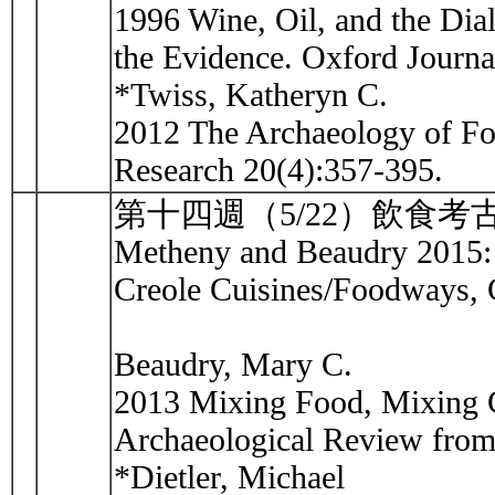
1996 Wine, Oil, and the Dia
the Evidence. Oxford Journa
*Twiss, Katheryn C.
2012 The Archaeology of Foo
Research 20(4):357-395.
第十四週（5/22）飲食
Metheny and Beaudry 2015: 
Creole Cuisines/Foodways, 
Beaudry, Mary C.
2013 Mixing Food, Mixing Cu
Archaeological Review fro
*Dietler, Michael