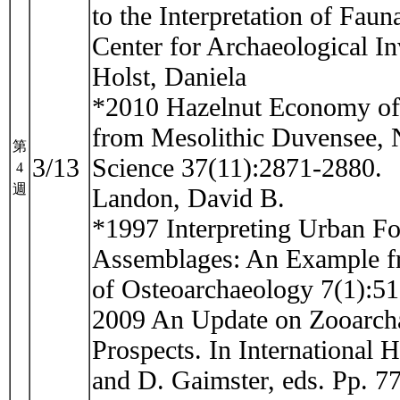
to the Interpretation of Fau
Center for Archaeological In
Holst, Daniela
*2010 Hazelnut Economy of 
from Mesolithic Duvensee, 
第
3/13
Science 37(11):2871-2880.
4
週
Landon, David B.
*1997 Interpreting Urban F
Assemblages: An Example fro
of Osteoarchaeology 7(1):51
2009 An Update on Zooarcha
Prospects. In International
and D. Gaimster, eds. Pp. 7