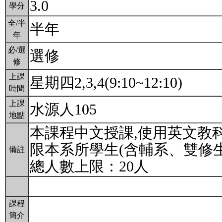
3.0
學分
全/半
半年
年
必/選
選修
修
上課
星期四2,3,4(9:10~12:10)
時間
上課
水源人105
地點
本課程中文授課,使用英文教
限本系所學生(含輔系、雙修生
備註
總人數上限：20人
課程
簡介