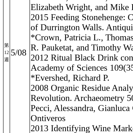
Elizabeth Wright, and Mike 
2015 Feeding Stonehenge: Cu
of Durrington Walls. Antiqu
*Crown, Patricia L., Thomas
R. Pauketat, and Timothy W
第
5/08
12
2012 Ritual Black Drink con
週
Academy of Sciences 109(3
*Evershed, Richard P.
2008 Organic Residue Analy
Revolution. Archaeometry 5
Pecci, Alessandra, Gianluca
Ontiveros
2013 Identifying Wine Marke