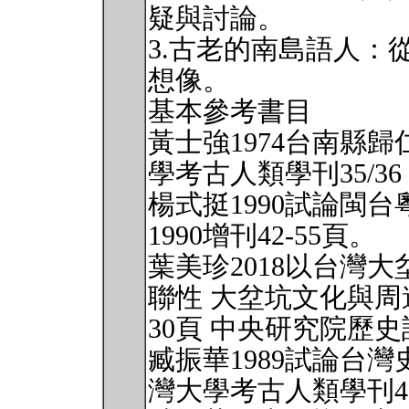
疑與討論。
3.古老的南島語人：
想像。
基本參考書目
黃士強1974台南縣
學考古人類學刊35/36：
楊式挺1990試論閩
1990增刊42-55頁。
葉美珍2018以台灣
聯性 大坌坑文化與周
30頁 中央研究院歷
臧振華1989試論台
灣大學考古人類學刊45：