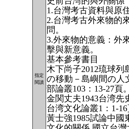
史前台灣的與外關係
1.台灣考古資料與原
2.台灣考古外來物的
問。
3.外來物的意義：外
擊與新意義。
基本參考書目
木下尚子2012琉球
指定
の移動－島嶼間の人
閱讀
部論叢103：13-27頁
金関丈夫1943台湾
台湾文化論叢1：1-1
黃士強1985試論中
文化的關係 國立台灣大