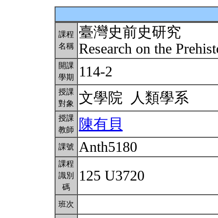
臺灣史前史研究
課程
Research on the Prehis
名稱
開課
114-2
學期
授課
文學院 人類學系
對象
授課
陳有貝
教師
Anth5180
課號
課程
125 U3720
識別
碼
班次