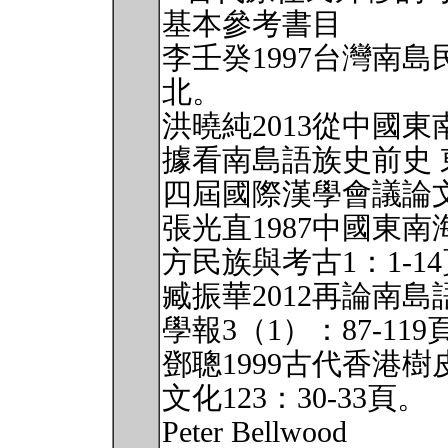
基本參考書目
李壬癸1997台灣南島
北。
洪曉純2013從中國
據看南島語族史前史 東
四屆國際漢學會議論
張光直1987中國東
方民族與考古1：1-1
臧振華2012再論南
學報3（1）：87-119
鄧聰1999古代香港
文化123：30-33頁。
Peter Bellwood