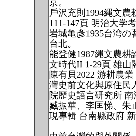
京。
戶沢充則1994縄文
111-147頁 明治大
岩城亀彥1935台湾
台北。
能登健1987縄文農
文時代II 1-29頁 雄
陳有貝2022 游耕農
灣史前文化與原住民
院歷史語言研究所 南
臧振華、李匡悌、朱正
現專輯 台南縣政府 