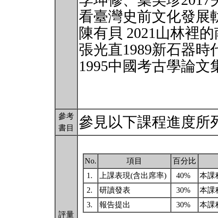
李坤修、葉美珍201
看臺灣史前文化發展軌
陳有貝 2021山林裡
張光直1989新石器時
1995中國考古學論文集
參考
參見以下課程進度所
書目
No.
項目
百分比
1.
上課表現(含出席率)
40%
本課
2.
研讀發表
30%
本課
3.
報告提出
30%
本課
評量