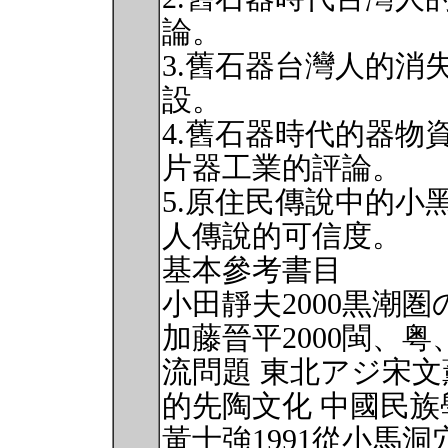
論。
3.舊石器台灣人的消
設。
4.舊石器時代的器物
片器工業的評論。
5.原住民傳說中的小
人傳說的可信度。
基本參考書目
小田靜夫2000黒潮圏
加藤晉平2000閩、
流問題 東北アジ宋文
的先陶文化 中國民族學
黃士強1991從小馬