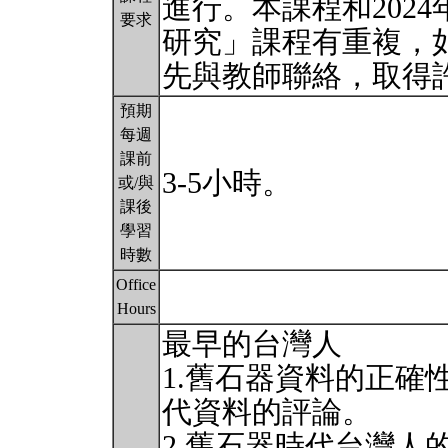
進行。本課程和202
要求
研究」課程有重複，
先與教師聯絡，取得
預期
每週
課前
3-5小時。
或/與
課後
學習
時數
Office
Hours
最早的台灣人
1.舊石器資料的正確
代資料的評論。
2.舊石器時代台灣人