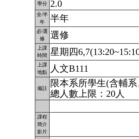
2.0
學分
全/半
半年
年
必/選
選修
修
上課
星期四6,7(13:20~15:1
時間
上課
人文B111
地點
限本系所學生(含輔系
備註
總人數上限：20人
課程
簡介
影片