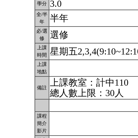
3.0
學分
全/半
半年
年
必/選
選修
修
上課
星期五2,3,4(9:10~12:1
時間
上課
地點
上課教室：計中110
備註
總人數上限：30人
課程
簡介
影片