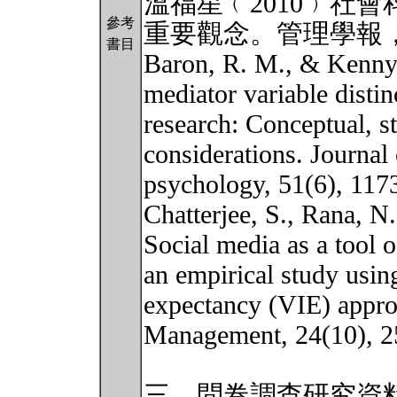
溫福星﹙2010﹚社
參考
重要觀念。管理學報，30(
書目
Baron, R. M., & Kenny,
mediator variable distin
research: Conceptual, str
considerations. Journal 
psychology, 51(6), 117
Chatterjee, S., Rana, N
Social media as a tool 
an empirical study usin
expectancy (VIE) appro
Management, 24(10), 2
三、問卷調查研究資