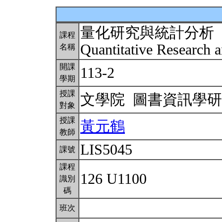
量化研究與統計分析
課程
Quantitative Research a
名稱
開課
113-2
學期
授課
文學院 圖書資訊學
對象
授課
黃元鶴
教師
LIS5045
課號
課程
126 U1100
識別
碼
班次