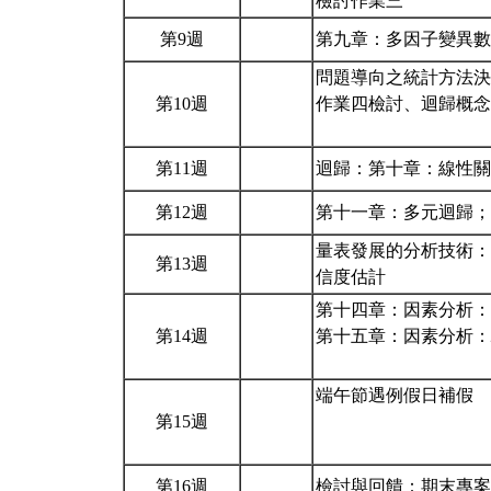
檢討作業三
第9週
第九章：多因子變異
問題導向之統計方法決
第10週
作業四檢討、迴歸概念
第11週
迴歸：第十章：線性
第12週
第十一章：多元迴歸
量表發展的分析技術：
第13週
信度估計
第十四章：因素分析：
第14週
第十五章：因素分析：驗
端午節遇例假日補假
第15週
第16週
檢討與回饋：期末專