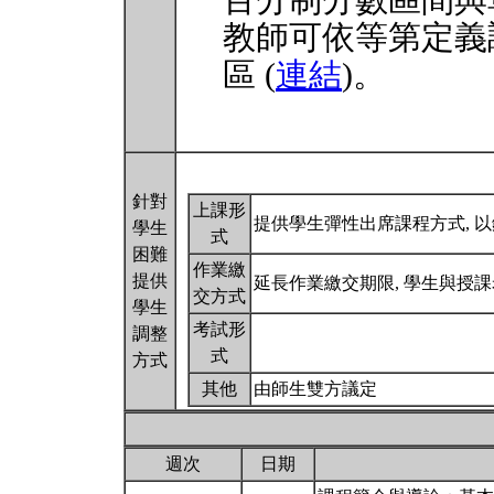
百分制分數區間與
教師可依等第定義
區 (
連結
)。
針對
上課形
提供學生彈性出席課程方式, 
學生
式
困難
作業繳
提供
延長作業繳交期限, 學生與授
交方式
學生
考試形
調整
式
方式
其他
由師生雙方議定
週次
日期