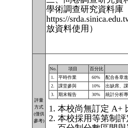
學術調查研究資料庫
https://srda.sinica
放資料使用）
No.
項目
百分比
1.
平時作業
60%
配合各章
2.
課堂參與
10%
出缺席、
3.
期末報告
30%
統計分析
評量
本校尚無訂定 A+
方式
(僅供
本校採用等第制評
參考)