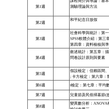
課程簡介與導論：基本
第1週
測驗理論與方法
和平紀念日放假
第2週
社會科學與統計：第一
第3週
SPSS軟體介紹：第
第四章：資料檢核與準備
敘述統計：第五章：描
第4週
問卷設計原則與要素
假設檢定：信賴區間、
第5週
; 卡方檢定：第六章
第6週
t檢定：第七章：平均數
第7週
兒童節及民俗掃墓節(
變異數分析：ANOVA
第8週