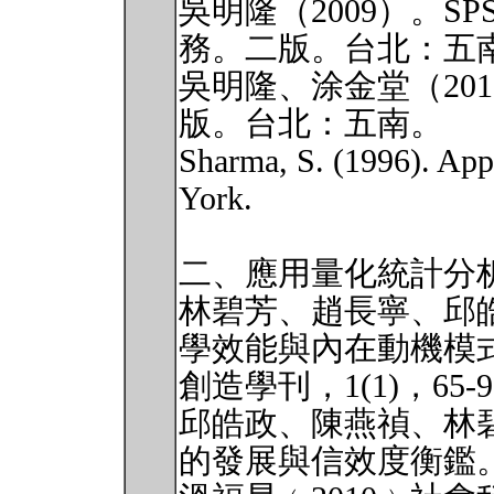
吳明隆（2009）。S
務。二版。台北：五
吳明隆、涂金堂（201
版。台北：五南。
Sharma, S. (1996). App
York.
二、應用量化統計分
林碧芳、趙長寧、邱皓
學效能與內在動機模
創造學刊，1(1)，65-
邱皓政、陳燕禎、林碧
的發展與信效度衡鑑。測