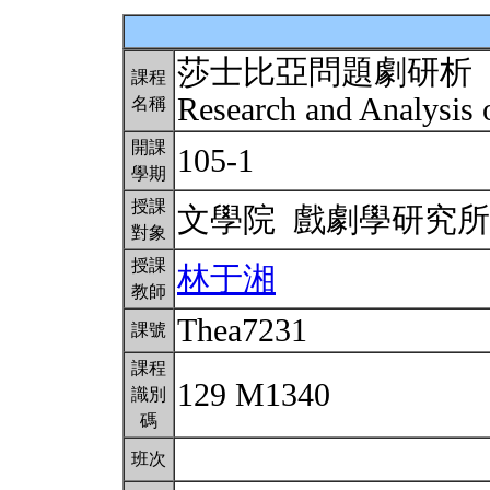
莎士比亞問題劇研析
課程
Research and Analysis 
名稱
開課
105-1
學期
授課
文學院 戲劇學研究
對象
授課
林于湘
教師
Thea7231
課號
課程
129 M1340
識別
碼
班次