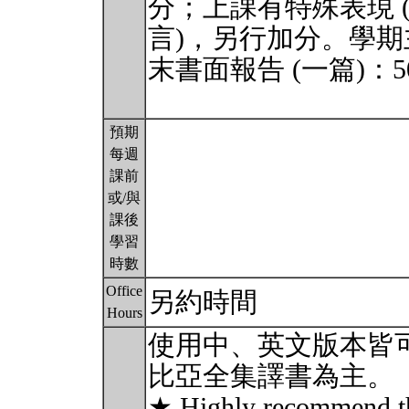
分；上課有特殊表現 
言)，另行加分。學期主
末書面報告 (一篇)：5
預期
每週
課前
或/與
課後
學習
時數
Office
另約時間
Hours
使用中、英文版本皆
比亞全集譯書為主。
★ Highly recommend th