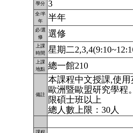
3
學分
全/半
半年
年
必/選
選修
修
上課
星期二2,3,4(9:10~12:1
時間
上課
總一館210
地點
本課程中文授課,使
歐洲暨歐盟研究學程
備註
限碩士班以上
總人數上限：30人
課程