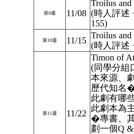
Troilus and
11/08
(時人評述 + C
第9週
155)
Troilus and
11/15
第10週
(時人評述 + 
Timon of A
(同學分
本來源、
歷代知名
此劇有哪些
此劇本為
11/22
第11週
�專書、
劃一個Q 