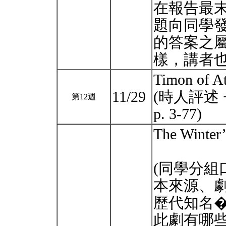
在報告最末
題向同學
的答案之
樣，講者
Timon of A
11/29
(時人評述 + 
第12週
p. 3-77)
The Winter’
(同學分
本來源、
歷代知名
此劇有哪些