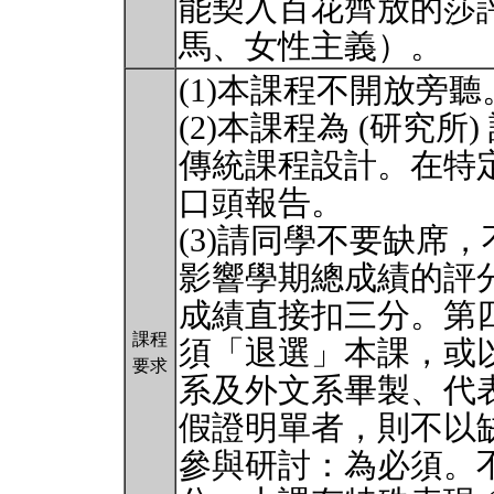
能契入百花齊放的莎
馬、女性主義）。
(1)本課程不開放旁聽
(2)本課程為 (研究
傳統課程設計。在特定
口頭報告。
(3)請同學不要缺席
影響學期總成績的評
成績直接扣三分。第
課程
須「退選」本課，或
要求
系及外文系畢製、代
假證明單者，則不以缺
參與研討：為必須。