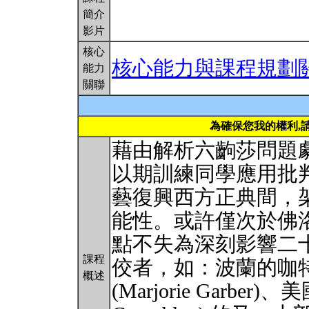
簡介
影片
核心
核心能力與課程規劃
能力
關聯
為確保您我的權利,
藉由解析六齣莎問題
以期訓練同學應用批
藝復興西方正典間，
能性。或許僅次於佛
點不失為深刻影響二
課程
佼者，如：波蘭的咖特 (
概述
(Marjorie Garber)