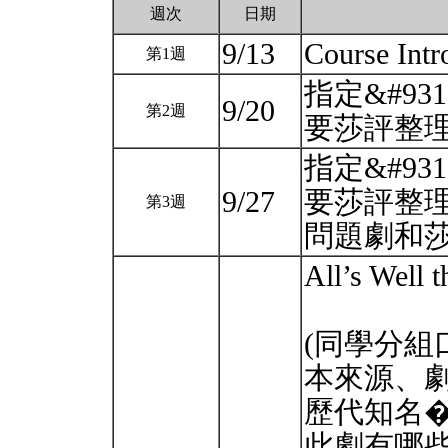
週次
日期
9/13
Course Int
第1週
指定&#9
9/20
第2週
要莎評整理 
指定&#9
9/27
要莎評整理 (
第3週
問題劇和
All’s Well 
(同學分
本來源、
歷代知名
此劇有哪些