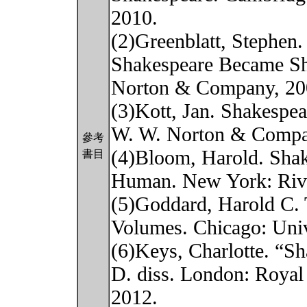
2010.
(2)Greenblatt, Stephen.
Shakespeare Became Sh
Norton & Company, 20
(3)Kott, Jan. Shakespe
W. W. Norton & Compa
參考
(4)Bloom, Harold. Shake
書目
Human. New York: Rive
(5)Goddard, Harold C.
Volumes. Chicago: Univ
(6)Keys, Charlotte. “Sh
D. diss. London: Royal
2012.