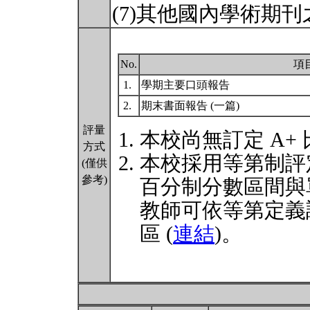
(7)其他國內學術期
No.
項
1.
學期主要口頭報告
2.
期末書面報告 (一篇)
評量
本校尚無訂定 A+
方式
本校採用等第制評
(僅供
參考)
百分制分數區間與
教師可依等第定義
區 (
連結
)。