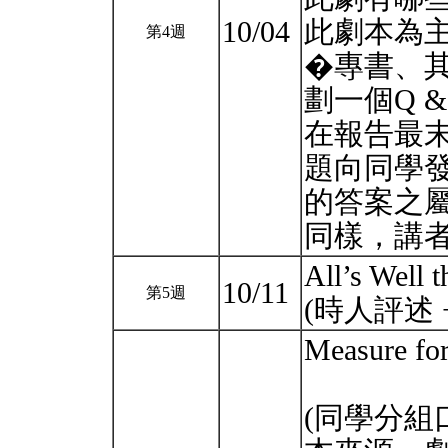
10/04
此劇本為
第4週
�專書、
劃一個Q 
在報告最末
題向同學
的答案之
同樣，講
All’s Well 
10/11
第5週
(時人評述 + 
Measure fo
(同學分