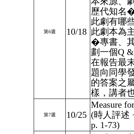
本來源、
歷代知名
此劇有哪些
10/18
此劇本為
第6週
�專書、
劃一個Q 
在報告最末
題向同學
的答案之
樣，講者
Measure fo
10/25
(時人評述 + 
第7週
p. 1-73)