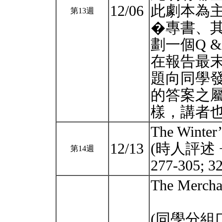
12/06
此劇本為
第13週
�專書、
劃一個Q 
在報告最末
題向同學
的答案之
樣，講者
The Winter’
12/13
(時人評述 + C
第14週
277-305; 3
The Mercha
(同學分