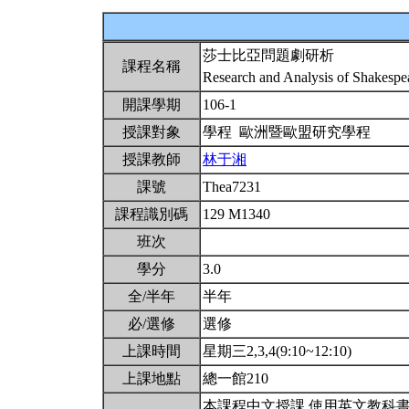
莎士比亞問題劇研析
課程名稱
Research and Analysis of Shakespe
開課學期
106-1
授課對象
學程 歐洲暨歐盟研究學程
授課教師
林于湘
課號
Thea7231
課程識別碼
129 M1340
班次
學分
3.0
全/半年
半年
必/選修
選修
上課時間
星期三2,3,4(9:10~12:10)
上課地點
總一館210
本課程中文授課,使用英文教科