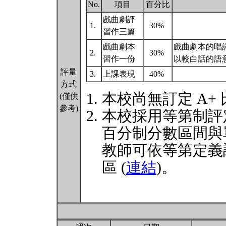
No.
項目
百分比
戲曲劇評
1.
30%
習作三篇
戲曲劇本
戲曲劇本的唱
2.
30%
習作一份
以較白話的語
評量
3.
上課表現
40%
方式
本校尚無訂定 A+
(僅供
參考)
本校採用等第制評
百分制分數區間與
教師可依等第定義
區 (
連結
)。