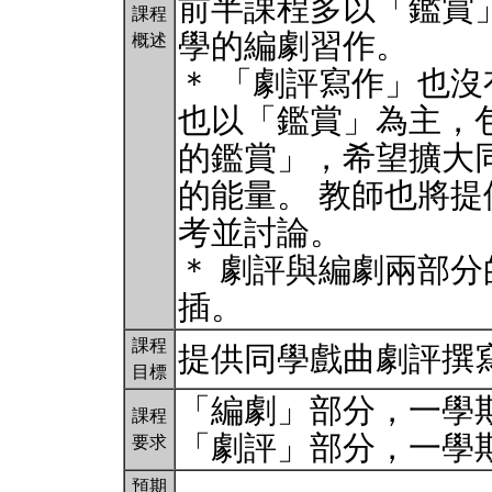
前半課程多以「鑑賞
課程
學的編劇習作。
概述
＊ 「劇評寫作」也
也以「鑑賞」為主，
的鑑賞」，希望擴大
的能量。 教師也將
考並討論。
＊ 劇評與編劇兩部
插。
課程
提供同學戲曲劇評撰
目標
「編劇」部分，一學
課程
「劇評」部分，一學
要求
預期