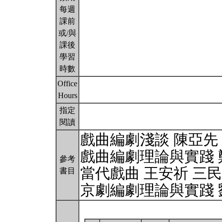
每週
課前
或/與
課後
學習
時數
Office
Hours
指定
閱讀
戲曲編劇淺談 陳亞先 文
戲曲編劇理論與實踐 鄭
參考
當代戲曲 王安祈 三民 
書目
京劇編劇理論與實踐 劉