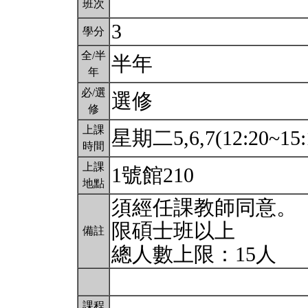
班次
3
學分
全/半
半年
年
必/選
選修
修
上課
星期二5,6,7(12:20~15:
時間
上課
1號館210
地點
須經任課教師同意。
限碩士班以上
備註
總人數上限：15人
課程