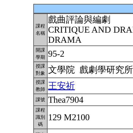
戲曲評論與編劇
課程
CRITIQUE AND DR
名稱
DRAMA
開課
95-2
學期
授課
文學院 戲劇學研究
對象
授課
王安祈
教師
Thea7904
課號
課程
129 M2100
識別
碼