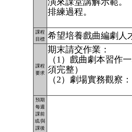
演來課堂講解示範。
排練過程。
課程
希望培養戲曲編劇人
目標
期末請交作業：
（1）戲曲劇本習作
課程
須完整）
要求
（2）劇場實務觀察：
預期
每週
課前
或/與
課後