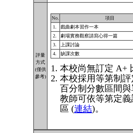
No.
項目
1.
戲曲劇本習作一本
2.
劇場實務觀察請寫心得一篇
3.
上課討論
4.
缺課次數
評量
方式
本校尚無訂定 A+
(僅供
本校採用等第制評
參考)
百分制分數區間與
教師可依等第定義
區 (
連結
)。