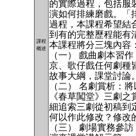
的實際過程，包括服
演如何排練磨戲。「
過程，本課程希望結
到有的完整歷程能有
課程
本課程將分三塊內容
概述
（一） 戲曲劇本習
京、歌仔戲任何劇種
故事大綱，課堂討論
（二） 名劇賞析：
《春草闖堂》三劇之
細追索三劇從初稿到
何以作此修改？修改
（三） 劇場實務參訪