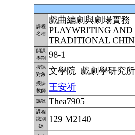
戲曲編劇與劇場實務
課程
PLAYWRITING AND
名稱
TRADITIONAL CHI
開課
98-1
學期
授課
文學院 戲劇學研究
對象
授課
王安祈
教師
Thea7905
課號
課程
129 M2140
識別
碼