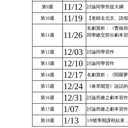
11/12
第9週
討論同學所提大綱
11/19
第10週
【老師去北京、請
名劇賞析：《曹操與
11/26
第11週
同學繳交部分劇本習
12/03
第12週
討論同學習作
12/10
第13週
討論同學習作
12/17
第14週
名劇賞析：《閻羅夢
12/24
第15週
《春草闖堂》說話
12/31
第16週
討論所繳之劇本習
1/07
第17週
討論所繳之劇本習
1/13
第18週
1/8號學期課程結