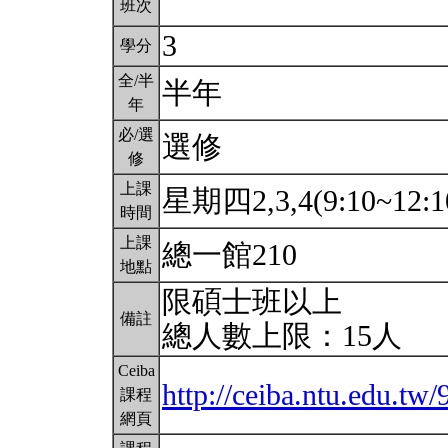
班次
3
學分
全/半
半年
年
必/選
選修
修
上課
星期四2,3,4(9:10~12:1
時間
上課
總一館210
地點
限碩士班以上
備註
總人數上限：15人
Ceiba
http://ceiba.ntu.edu.tw
課程
網頁