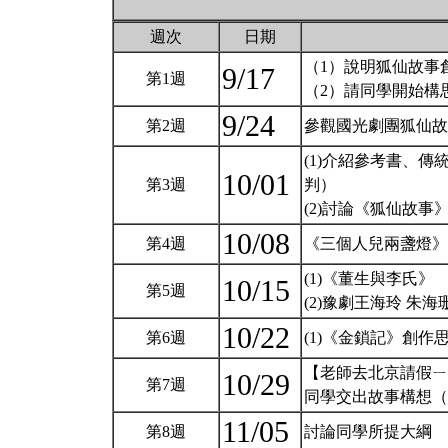
週次
日期
（1）說明狐仙故事
9/17
第1週
（2）請同學開始構
9/24
第2週
參觀國光劇團狐仙
(1)介紹參考書、傳
10/01
第3週
判）
(2)討論《狐仙故事
10/08
第4週
《三個人兒兩盞燈
(1)《董生與李氏》
10/15
第5週
(2)豫劇王海玲 朱
10/22
第6週
(1)《金鎖記》創作
【老師去北京請假ㄧ
10/29
第7週
同學交出故事構想
11/05
第8週
討論同學所提大綱