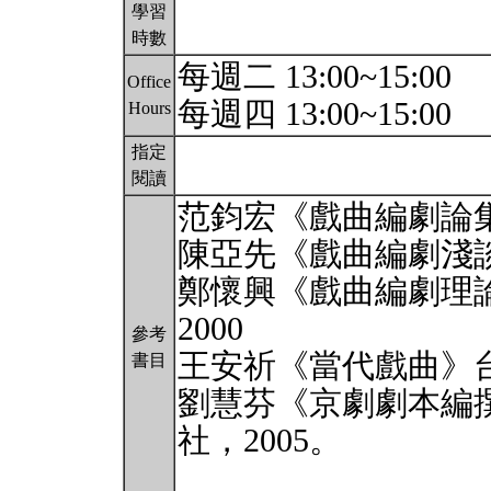
學習
時數
每週二 13:00~15:00
Office
每週四 13:00~15:00
Hours
指定
閱讀
范鈞宏《戲曲編劇論集
陳亞先《戲曲編劇淺談
鄭懷興《戲曲編劇理
2000
參考
王安祈《當代戲曲》台
書目
劉慧芬《京劇劇本編
社，2005。