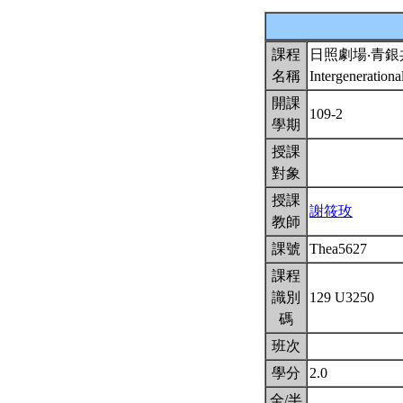
課程
日照劇場‧青銀
名稱
Intergeneration
開課
109-2
學期
授課
對象
授課
謝筱玫
教師
課號
Thea5627
課程
識別
129 U3250
碼
班次
學分
2.0
全/半