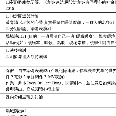
1.莎賓娜‧維德伍等。《創造連結:用設計創造有同理心的社會
2016
1. 指定閱讀與討論
黃育清《老後的心聲 其實長輩們是這麼想：一群人的老後2》（
2. 分組討論、準備表演#1
場域演出#1 (目的：一邊展演自己一邊”暖腦暖身”、觀察環境
活動(例如：讀繪本、唱歌、點歌、現場素描，視學生能力自
1. 演後檢討
2. 創齡界達人凱特演講
春假：自主準備表演#2: (召喚記憶連結：你與長輩共享的世界
件？電影？家庭關係？ MV表演)
作業：劇本Every Brilliant Thing。閱讀劇本，並注意它
參與演出。寫成閱讀心得上傳
課內分組呈現與討論
場域演出#2