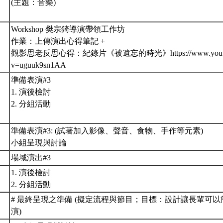
(主題：音樂)
Workshop 樊宗錡導演帶領工作坊
作業：上傳演出心得筆記 +
觀影思老反思心得：紀錄片《被遺忘的時光》https://www.youtube.
v=uguuk9sn1AA
準備表演#3
1. 演後檢討
2. 分組活動
準備表演#3: (試著加入影像、聲音、食物、手作等元素)
小組呈現與討論
場域演出#3
1. 演後檢討
2. 分組活動
# 最終呈現之準備 (擬定流程與節目；目標：設計讓長輩可以
演)