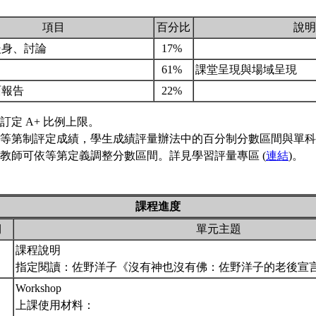
項目
百分比
說明
暖身、討論
17%
61%
課堂呈現與場域呈現
面報告
22%
訂定 A+ 比例上限。
等第制評定成績，學生成績評量辦法中的百分制分數區間與單科
教師可依等第定義調整分數區間。詳見學習評量專區 (
連結
)。
課程進度
期
單元主題
課程說明
指定閱讀：佐野洋子《沒有神也沒有佛：佐野洋子的老後宣言》(
Workshop
上課使用材料：