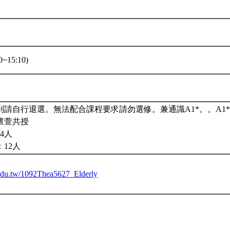
~15:10)
到請自行退選。無法配合課程要求請勿選修。兼通識A1*。。A1*
懷萱共授
4人
12人
u.edu.tw/1092Thea5627_Elderly