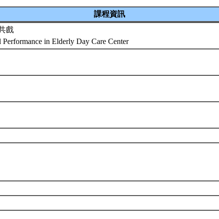
課程資訊
共戲
al Performance in Elderly Day Care Center