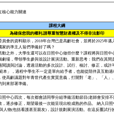
立核心能力關連
課程大綱
為確保您我的權利,請尊重智慧財產權及不得非法影印
員會的資料顯示，2018年台灣已是高齡社會，並將於2025年
國家的準主人翁們準備好了嗎？
活動之外，大學生還可以在日照中心做些什麼？課程將與日照中
個劇場，帶領學生參與並設計展演活動。重新思考：我們在其間
過閱讀與討論，透過活動的多次設計、試行、檢討、修正，或許
/範本」，過程中學生不一定是單向給予者，也能從陪伴及互動過
，使高齡議題對年青世代產生實質意義，打開對「老」、「人」
的到來部署準備。
日照中心四次，每次都會請同學分組準備活動節目(老師會安排不
效，逐步修正，期望最後一次能呈現出較成熟的作品。 納入日照
)與人物(包括看護甚至親友)，設計規劃展演活動。在這反覆試行