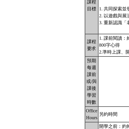
課程
目標
1. 共同探索
2. 以遊戲
3. 重新認識
1. 課前閱讀
課程
800字心得
要求
2.準時上課
預期
每週
課前
或/與
課後
學習
時數
Office
另約時間
Hours
開學之前：約翰