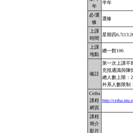
半年
年
必/選
選修
修
上課
星期四6,7(13:20
時間
上課
總一館106
地點
第一次上課不
充抵通識與陳
備註
總人數上限：2
外系人數限制：
Ceiba
課程
http://ceiba.nt
網頁
課程
簡介
影片