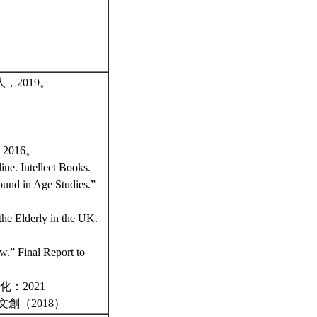
2019。
。
016。
ne. Intellect Books.
ound in Age Studies.”
the Elderly in the UK.
w.” Final Report to
：2021
創（2018）