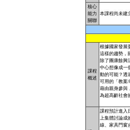
核心
能力
本課程尚未建
關聯
根據國家發展委
這樣的趨勢，
除了團康餘興
中心想像成一
課程
動的可能？透
概述
可用的「教案
藉由親身參與
為超高齡社會
課程預計進入
上集體討論成
線、家具門窗