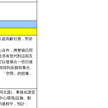
邁入超高齡社會，對於
心合作，將整個日照
是否有世代對話與互
可以發展出一些日後
程得到反饋與養分。
、「空間」的想像，
同主題)，事後在課堂
中心環境(設施、動
的過程中，預計：