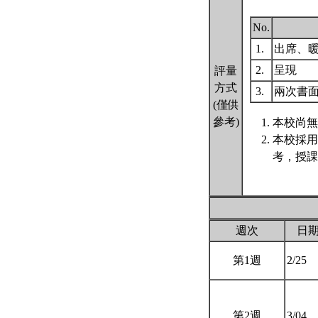
No.
1.
出席、
2.
呈現
評量
方式
3.
兩次書
(僅供
參考)
本校尚無
本校採用
考，授課
週次
日
第1週
2/25
第2週
3/04