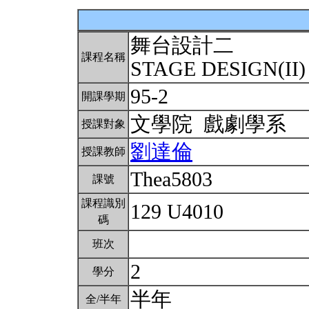
舞台設計二
課程名稱
STAGE DESIGN(II
95-2
開課學期
文學院 戲劇學系
授課對象
劉達倫
授課教師
Thea5803
課號
課程識別
129 U4010
碼
班次
2
學分
半年
全/半年