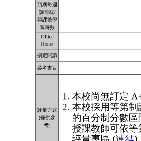
預期每週
課前或/
與課後學
習時數
Office
Hours
指定閱讀
參考書目
本校尚無訂定 A
本校採用等第制
評量方式
的百分制分數區
(僅供參
考)
授課教師可依等
評量專區 (
連結
)