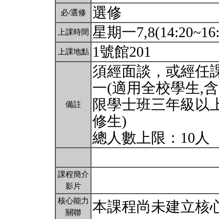
選修
必/選修
星期一7,8(14:20~16
上課時間
1號館201
上課地點
須經面談，或經任
一(適用全校學生,含
限學士班三年級以上
備註
修生)
總人數上限：10人
課程簡介
影片
核心能力
本課程尚未建立核
關聯