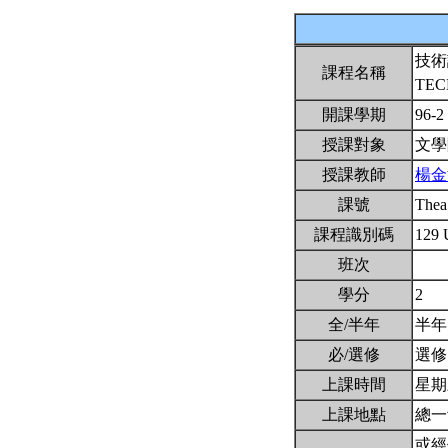
技術
課程名稱
TEC
開課學期
96-2
授課對象
文學
授課教師
楊金
課號
The
課程識別碼
129
班次
學分
2
全/半年
半
必/選修
選
上課時間
星期三5
上課地點
總一
或經