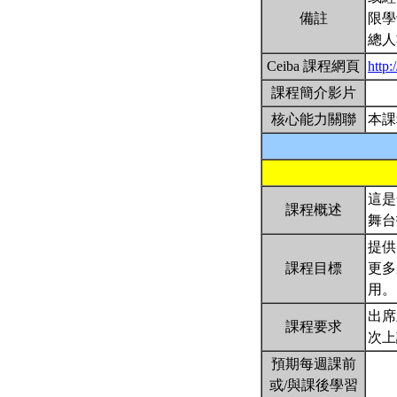
備註
限學
總人
Ceiba 課程網頁
http:
課程簡介影片
核心能力關聯
本課
這是
課程概述
舞台
提供
課程目標
更多
用
出席
課程要求
次上
預期每週課前
或/與課後學習