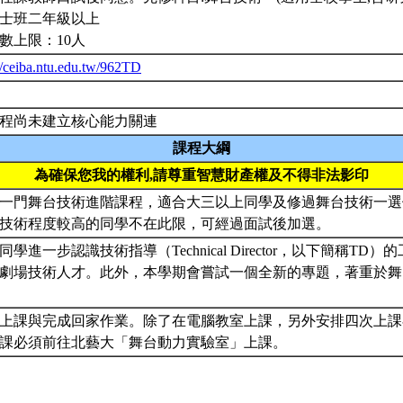
士班二年級以上
數上限：10人
//ceiba.ntu.edu.tw/962TD
程尚未建立核心能力關連
課程大綱
為確保您我的權利,請尊重智慧財產權及不得非法影印
一門舞台技術進階課程，適合大三以上同學及修過舞台技術一選
技術程度較高的同學不在此限，可經過面試後加選。
同學進一步認識技術指導（Technical Director，以下簡稱T
劇場技術人才。此外，本學期會嘗試一個全新的專題，著重於舞
。
上課與完成回家作業。除了在電腦教室上課，另外安排四次上課
課必須前往北藝大「舞台動力實驗室」上課。