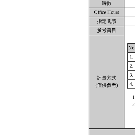
時數
Office Hours
指定閱讀
參考書目
No
1.
2.
3.
評量方式
4.
(僅供參考)