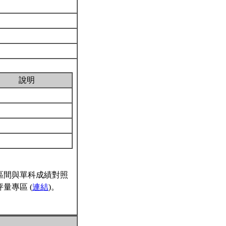
說明
區間與單科成績對照
量專區 (
連結
)。