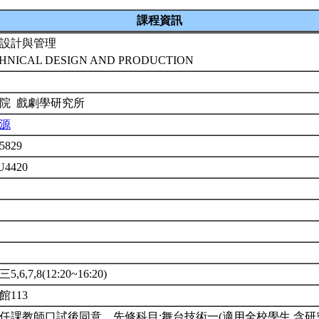
課程資訊
設計與管理
HNICAL DESIGN AND PRODUCTION
院 戲劇學研究所
源
a5829
 U4420
年
修
,6,7,8(12:20~16:20)
館113
任課教師口試後同意。先修科目:舞台技術一(適用全校學生,含研