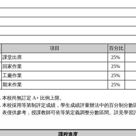
.
項目
百分比
課堂出席
25%
回家作業
25%
工廠作業
25%
期末作業
25%
本校尚無訂定 A+ 比例上限。
本校採用等第制評定成績，學生成績評量辦法中的百分制分數
表僅供參考，授課教師可依等第定義調整分數區間。詳見學習評
課程進度