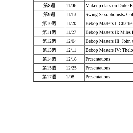
第8週
11/06
Makeup class on Duke E
第9週
11/13
Swing Saxophonists: Co
第10週
11/20
Bebop Masters I: Charlie
第11週
11/27
Bebop Masters II: Miles
第12週
12/04
Bebop Masters III: John
第13週
12/11
Bebop Masters IV: Thelo
第14週
12/18
Presentations
第15週
12/25
Presentations
第17週
1/08
Presentations