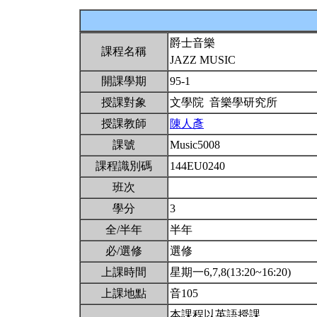
爵士音樂
課程名稱
JAZZ MUSIC
開課學期
95-1
授課對象
文學院 音樂學研究所
授課教師
陳人彥
課號
Music5008
課程識別碼
144EU0240
班次
學分
3
全/半年
半年
必/選修
選修
上課時間
星期一6,7,8(13:20~16:20)
上課地點
音105
本課程以英語授課。