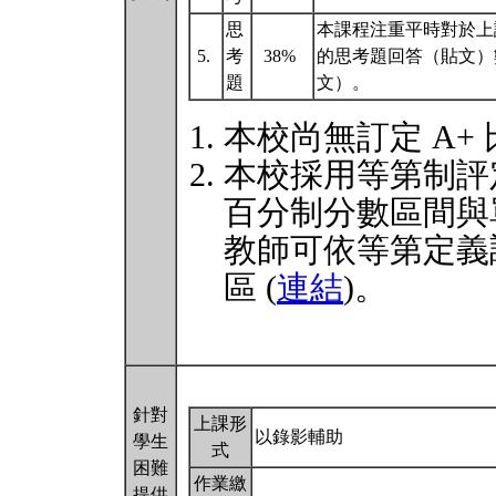
思
本課程注重平時對於上
5.
考
38%
的思考題回答（貼文）
題
文）。
本校尚無訂定 A+
本校採用等第制評
百分制分數區間與
教師可依等第定義
區 (
連結
)。
針對
上課形
以錄影輔助
學生
式
困難
作業繳
提供