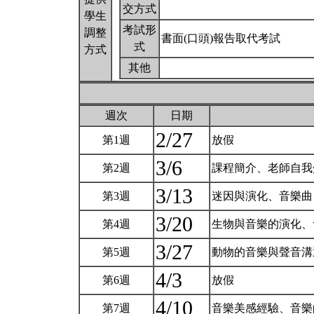
交方式
學生
考試形
調整
書面(口頭)報告取代考試
式
方式
其他
週次
日期
2/27
第1週
放假
3/6
第2週
課程簡介、老師自
3/13
第3週
迷因與演化、音樂曲
3/20
第4週
生物與音樂的演化、
3/27
第5週
動物的音樂與聲音
4/3
第6週
放假
4/10
第7週
音樂美感經驗、音樂