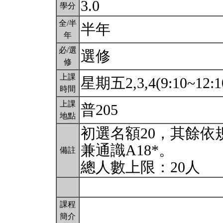
3.0
學分
全/半
半年
年
必/選
選修
修
上課
星期五2,3,4(9:10~12:1
時間
上課
普205
地點
初選名額20，其餘
兼通識A18*。
備註
總人數上限：20人
課程
簡介