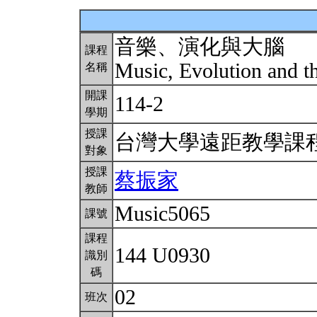
音樂、演化與大腦
課程
Music, Evolution and t
名稱
開課
114-2
學期
授課
台灣大學遠距教學課
對象
授課
蔡振家
教師
Music5065
課號
課程
144 U0930
識別
碼
02
班次