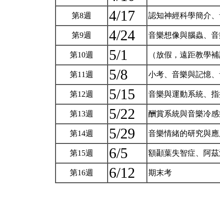
4/17
第8週
認知神經科學簡介
4/24
第9週
音樂想像與腦蟲、音
5/1
第10週
（放假，遠距教學補
5/8
第11週
小考、音樂與記憶、
5/15
第12週
音樂與運動系統、指
5/22
第13週
酬賞系統與音樂冷感
5/29
第14週
音樂情緒的研究與
6/5
第15週
額顳葉失智症、阿茲
6/12
第16週
期末考