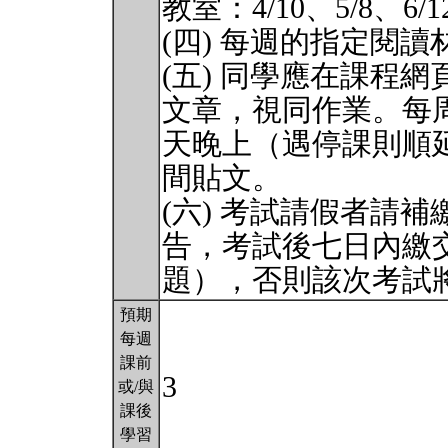
教室：4/10、5/8、6/1
(四) 每週的指定閱
(五) 同學應在課程
文章，視同作業。每
天晚上（遇停課則順
間貼文。
(六) 考試請假者請
告，考試後七日內繳
題），否則該次考試
預期
每週
課前
3
或/與
課後
學習