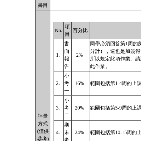
書目
項
No.
百分比
目
書
同學必須回答第1周的
面
分計），這也是加簽報
1.
2%
報
所以規定此項作業。請到Googl
告
此作業。
小
2.
考
16%
範圍包括第1-4周的上
一
小
3.
考
20%
範圍包括第5-9周的上
二
評量
方式
期
(僅供
4.
末
24%
範圍包括第10-15周
參考)
考