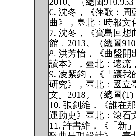
2010。（總圖910.933
6. 沈冬，《萍歌：
曲》，臺北：時報文化
7. 沈冬，《寶島回
館，2013。（總圖910.9
8. 洪芳怡，《曲盤
讀本》，臺北：遠流，202
9. 凌紫鈞，《「讓
研究》，臺北：國立
文。2018。（總圖(T) 9
10. 張釗維，《誰
運動史》臺北：滾石文化。
11. 許書維，《「