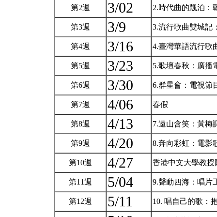
3/02
第2週
2.時代曲的飄泊
3/9
第3週
3.流行歌曲雙城
3/16
第4週
4.臺灣華語流行歌曲
3/23
第5週
5.歌壇春秋：廣
3/30
第6週
6.群星會：電視
4/06
第7週
春假
4/13
第8週
7.遠山含笑：黃
4/20
第9週
8.奔向彩虹：電
4/27
第10週
香港中文大學教授
5/04
第11週
9.聲動四海：唱
5/11
第12週
10. 唱自己的歌