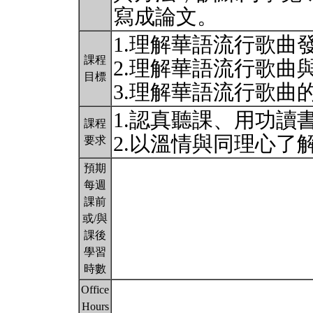
寫成論文。
1.理解華語流行歌曲
課程
2.理解華語流行歌曲
目標
3.理解華語流行歌曲
1.認真聽課、用功讀
課程
2.以溫情與同理心了
要求
預期
每週
課前
或/與
課後
學習
時數
Office
Hours