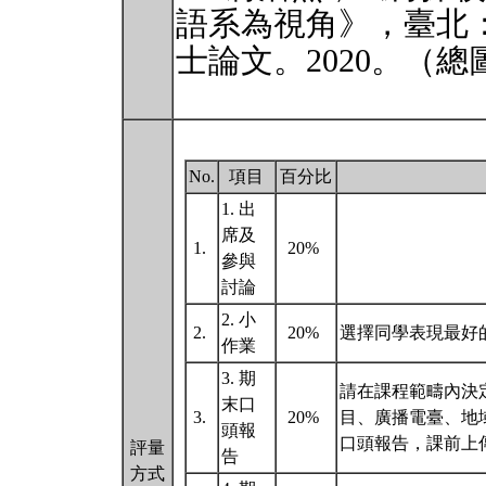
語系為視角》，臺北
士論文。2020。（總圖 (T
No.
項目
百分比
1. 出
席及
1.
20%
參與
討論
2. 小
2.
20%
選擇同學表現最好
作業
3. 期
請在課程範疇內決
末口
3.
20%
目、廣播電臺、地
頭報
口頭報告，課前上
評量
告
方式