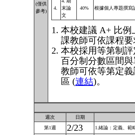
4. 期
(僅供
4.
末論
40%
根據個人專題撰寫論
參考)
文
本校建議 A+ 比例
課教師可依課程要
本校採用等第制評
百分制分數區間與
教師可依等第定義
區 (
連結
)。
週次
日期
2/23
第1週
1.緒論：定義、