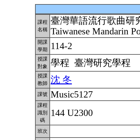
臺灣華語流行歌曲研究：1
課程
Taiwanese Mandarin P
名稱
開課
114-2
學期
授課
學程 臺灣研究學程
對象
授課
沈 冬
教師
Music5127
課號
課程
144 U2300
識別
碼
班次