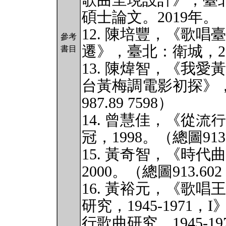
歌曲呈現設計》，臺
碩士論文。2019年。（總圖
12. 陳培豐，《歌
參考
遷》，臺北：衛城，2020
書目
13. 陳煒智，《我
台黃梅調電影初探》，
987.89 7598）
14. 曾慧佳，《從
冠，1998。（總圖913.
15. 黃奇智，《時
2000。（總圖913.602 
16. 黃裕元，《歌
研究，1945-197
行歌曲研究，1945-1