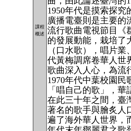
曲，由此論述臺灣的19
1950年代是摸索探
廣播電臺則是主要的流
課程
流行歌曲電視節目《
概述
的發展動能，栽培了
（口水歌），唱片業、
代黃梅調席卷華人世界
歌曲深入人心，為流
1970年代中葉校園
「唱自己的歌」，華
在此三十年之間，臺
著名的歌手與膾炙人
遍了海外華人世界，而
年代末年鄧麗君之歌