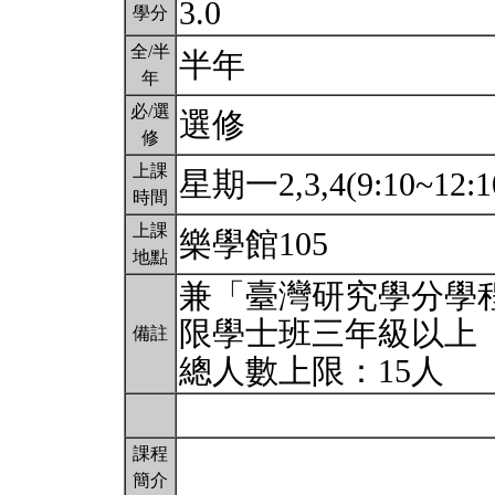
3.0
學分
全/半
半年
年
必/選
選修
修
上課
星期一2,3,4(9:10~12:1
時間
上課
樂學館105
地點
兼「臺灣研究學分學
限學士班三年級以上
備註
總人數上限：15人
課程
簡介