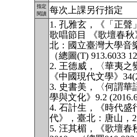
指定
每次上課另行指定
閱讀
1. 孔雅玄，《「正
歌唱節目 《歌壇春
北：國立臺灣大學音樂
（總圖(T) 913.6033 1
2. 王德威，〈華夷
《中國現代文學》34(201
3. 史書美，〈何謂
學與文化》9.2 (2016.6
4. 石計生，《時代
代》，臺北：唐山，2014
5. 汪其楣，《歌壇