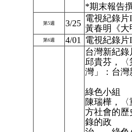
*期末報告
電視紀錄片
3/25
第5週
黃春明《大
4/01
電視紀錄片
第6週
台灣新紀錄
邱貴芬，〈
灣」：台灣新
綠色小組
陳瑞樺，〈
方社會的歷
錄的政