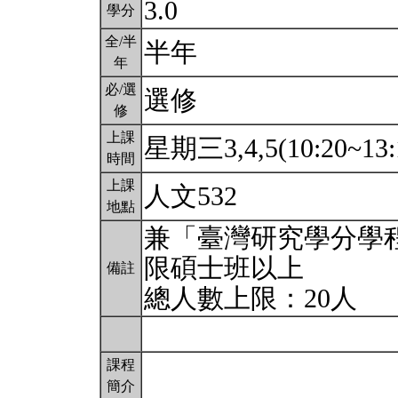
3.0
學分
全/半
半年
年
必/選
選修
修
上課
星期三3,4,5(10:20~13:
時間
上課
人文532
地點
兼「臺灣研究學分學
限碩士班以上
備註
總人數上限：20人
課程
簡介