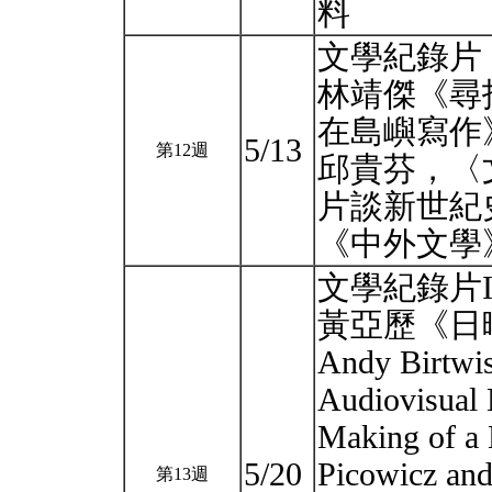
料
文學紀錄片 
林靖傑《尋
在島嶼寫作
5/13
第12週
邱貴芬，〈
片談新世紀
《中外文學》3
文學紀錄片I
黃亞歷《日
Andy Birtwis
Audiovisual 
Making of a 
5/20
Picowicz and
第13週