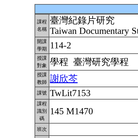
臺灣紀錄片研究
課程
Taiwan Documentary S
名稱
開課
114-2
學期
授課
學程 臺灣研究學程
對象
授課
謝欣芩
教師
TwLit7153
課號
課程
145 M1470
識別
碼
班次