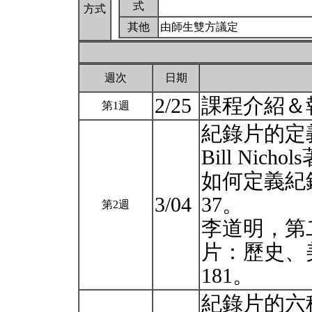
式
方式
其他
由師生雙方議定
週次
日期
2/25
課程介紹＆
第1週
紀錄片的定
Bill Ni
如何定義紀
3/04
37。
第2週
李道明，第
片：歷史、
181。
紀錄片的六種