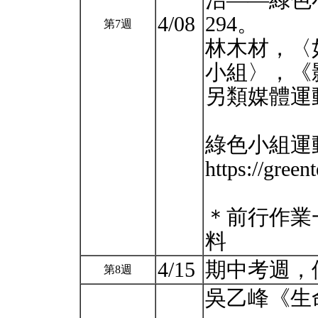
治——綠色
4/08
294。
第7週
林木材，〈
小組〉，《
另類媒體運動
綠色小組運
https://green
＊前行作業
料
4/15
期中考週，
第8週
吳乙峰《生