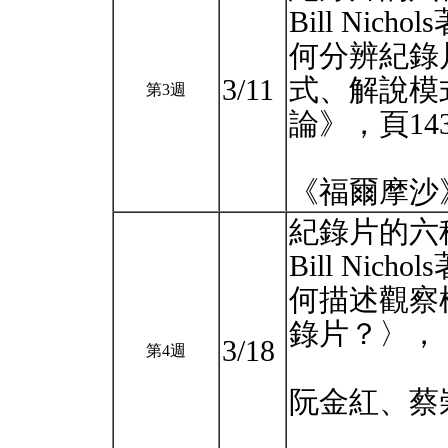
Bill Ni
何分辨紀錄
3/11
式、解說模
第3週
論》，頁143
《福爾摩沙
紀錄片的六種
Bill Ni
何描述觀察
錄片？〉，《
3/18
第4週
阮金紅、蔡