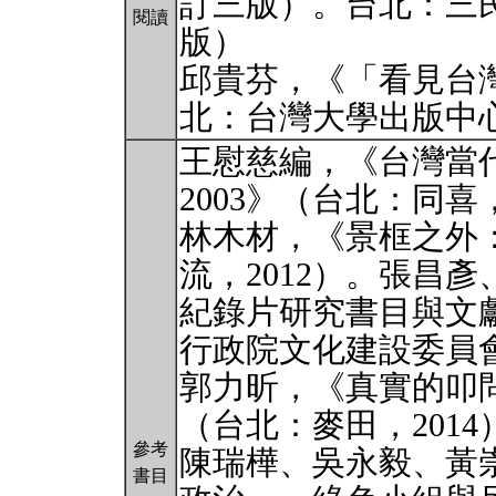
訂三版）。台北：三民
閱讀
版）
邱貴芬，《「看見台
北：台灣大學出版中心
王慰慈編，《台灣當代
2003》（台北：同喜，
林木材，《景框之外
流，2012）。張昌
紀錄片研究書目與文
行政院文化建設委員會
郭力昕，《真實的叩
（台北：麥田，2014
參考
陳瑞樺、吳永毅、黃
書目