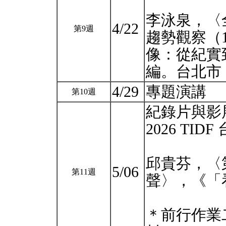
李泳泉，〈
4/22
第9週
趨勢觀察（1
像：從紀實到
編。台北市：
4/29
專題演講
第10週
紀錄片與影
2026 TI
邱貴芬，〈
5/06
第11週
聲〉，《「看
＊前行作業