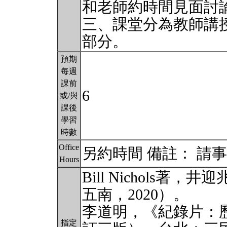
和老師約時間見面討
三、課堂分為教師講
部分。
預期
每週
課前
6
或/與
課後
學習
時數
Office
另約時間 備註： 請事
Hours
Bill Nichols
五南，2020）。
李道明，《紀錄片：
指定