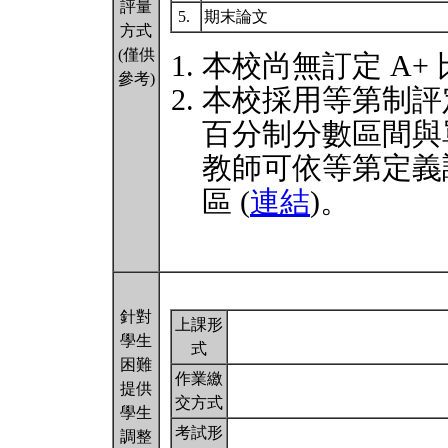
評量
5.
期末論文
方式
(僅供
本校尚無訂定 A+
參考)
本校採用等第制評
百分制分數區間與
教師可依等第定義
區 (
連結
)。
針對
上課形
學生
式
困難
作業繳
提供
交方式
學生
考試形
調整