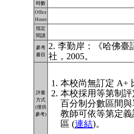
時數
Office
Hours
指定
閱讀
2. 李勤岸：《哈佛臺
參考
社，2005。
書目
本校尚無訂定 A+
本校採用等第制評
評量
方式
百分制分數區間與
(僅供
教師可依等第定義
參考)
區 (
連結
)。