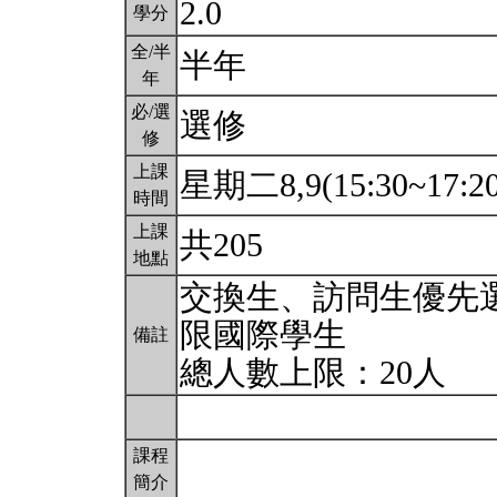
2.0
學分
全/半
半年
年
必/選
選修
修
上課
星期二8,9(15:30~17:2
時間
上課
共205
地點
交換生、訪問生優先
限國際學生
備註
總人數上限：20人
課程
簡介