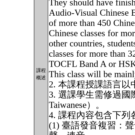
They should have finishe
Audio-Visual Chinese B
of more than 450 Chine
Chinese classes for mor
other countries, studen
classes for more than 3
TOCFL Band A or HSK le
課程
This class will be main
概述
2. 本課程授課語言
3. 選課學生需修過國際
Taiwanese）。
4. 課程內容包含下列
(1) 臺語發音複習