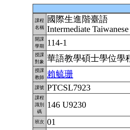
國際生進階臺語
課程
Intermediate Taiwanes
名稱
開課
114-1
學期
授課
華語教學碩士學位學
對象
授課
賴毓珊
教師
PTCSL7923
課號
課程
146 U9230
識別
碼
01
班次