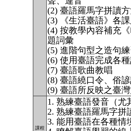
聲、連音
(2) 臺語羅馬字拼
(3) 《生活臺語》各
(4) 按教學內容補充
題詞彙
(5) 進階句型之造
(6) 使用臺語完成各
(7) 臺語歌曲教唱
(8) 臺語繞口令、
(9) 臺語所反映之臺
1. 熟練臺語發音（
2. 熟練臺語羅馬字
3. 能用臺語在各種
課程