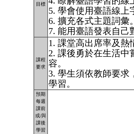
4. 瞭解臺語學習的
目標
5. 學會使用臺語線
6. 擴充各式主題詞彙
7. 能用臺語發表自
1. 課堂高出席率及
2. 課後勇於在生活
課程
容。
要求
3. 學生須依教師要
學習。
預期
每週
課前
或/與
課後
學習