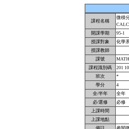
微積
課程名稱
CALC
開課學期
95-1
授課對象
化學
授課教師
課號
MATH
課程識別碼
201 1
班次
*
學分
4
全/半年
全年
必/選修
必修
上課時間
上課地點
備註
參閱