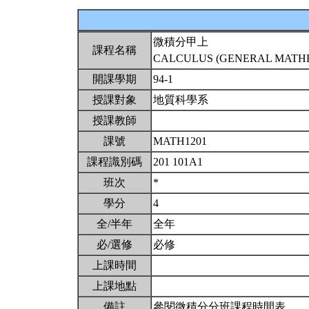
微積分甲上
課程名稱
CALCULUS (GENERAL MATHEM
開課學期
94-1
授課對象
地質科學系
授課教師
課號
MATH1201
課程識別碼
201 101A1
班次
*
學分
4
全/半年
全年
必/選修
必修
上課時間
上課地點
備註
參閱微積分分班課程時間表