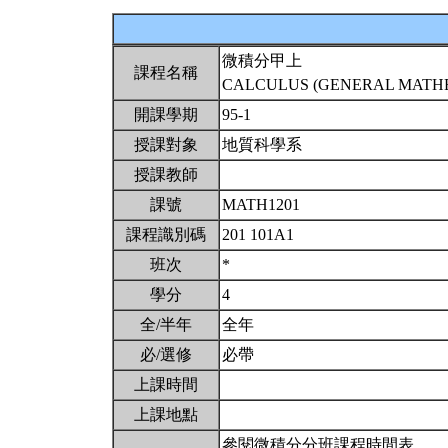
微積分甲上
課程名稱
CALCULUS (GENERAL MATHEM
開課學期
95-1
授課對象
地質科學系
授課教師
課號
MATH1201
課程識別碼
201 101A1
班次
*
學分
4
全/半年
全年
必/選修
必帶
上課時間
上課地點
參閱微積分分班課程時間表