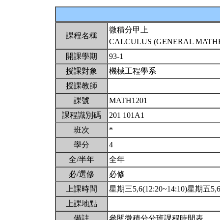
微積分甲上
課程名稱
CALCULUS (GENERAL MATHEM
開課學期
93-1
授課對象
機械工程學系
授課教師
課號
MATH1201
課程識別碼
201 101A1
班次
*
學分
4
全/半年
全年
必/選修
必修
上課時間
星期三5,6(12:20~14:10)星期五5,6(
上課地點
備註
參閱微積分分班課程時間表