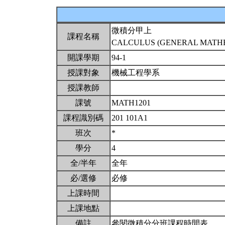
微積分甲上
課程名稱
CALCULUS (GENERAL MATHEM
開課學期
94-1
授課對象
機械工程學系
授課教師
課號
MATH1201
課程識別碼
201 101A1
班次
*
學分
4
全/半年
全年
必/選修
必修
上課時間
上課地點
備註
參閱微積分分班課程時間表