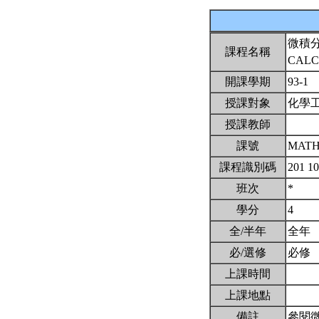
微積
課程名稱
CALC
開課學期
93-1
授課對象
化學
授課教師
課號
MATH
課程識別碼
201 1
班次
*
學分
4
全/半年
全年
必/選修
必修
上課時間
上課地點
備註
參閱