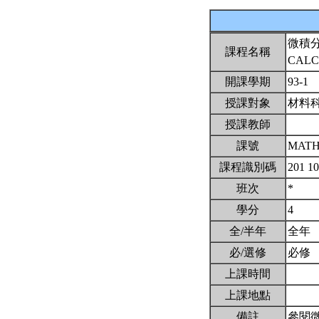
微積
課程名稱
CALC
開課學期
93-1
授課對象
材料
授課教師
課號
MATH
課程識別碼
201 1
班次
*
學分
4
全/半年
全年
必/選修
必修
上課時間
上課地點
備註
參閱